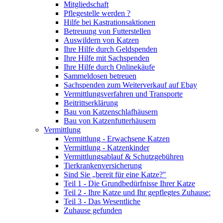
Mitgliedschaft
Pflegestelle werden ?
Hilfe bei Kastrationsaktionen
Betreuung von Futterstellen
Auswildern von Katzen
Ihre Hilfe durch Geldspenden
Ihre Hilfe mit Sachspenden
Ihre Hilfe durch Onlinekäufe
Sammeldosen betreuen
Sachspenden zum Weiterverkauf auf Ebay
Vermittlungsverfahren und Transporte
Beitrittserklärung
Bau von Katzenschlafhäusern
Bau von Katzenfutterhäusern
Vermittlung
Vermittlung - Erwachsene Katzen
Vermittlung - Katzenkinder
Vermittlungsablauf & Schutzgebühren
Tierkrankenversicherung
Sind Sie „bereit für eine Katze?"
Teil 1 - Die Grundbedürfnisse Ihrer Katze
Teil 2 - Ihre Katze und Ihr gepflegtes Zuhause:
Teil 3 - Das Wesentliche
Zuhause gefunden