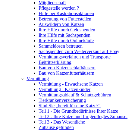
Mitgliedschaft
Pflegestelle werden ?
Hilfe bei Kastrationsaktionen
Betreuung von Futterstellen
Auswildern von Katzen
Ihre Hilfe durch Geldspenden
Ihre Hilfe mit Sachspenden
Ihre Hilfe durch Onlinekäufe
Sammeldosen betreuen
Sachspenden zum Weiterverkauf auf Ebay
Vermittlungsverfahren und Transporte
Beitrittserklärung
Bau von Katzenschlafhäusern
Bau von Katzenfutterhäusern
Vermittlung
Vermittlung - Erwachsene Katzen
Vermittlung - Katzenkinder
Vermittlungsablauf & Schutzgebühren
Tierkrankenversicherung
Sind Sie „bereit für eine Katze?"
Teil 1 - Die Grundbedürfnisse Ihrer Katze
Teil 2 - Ihre Katze und Ihr gepflegtes Zuhause:
Teil 3 - Das Wesentliche
Zuhause gefunden