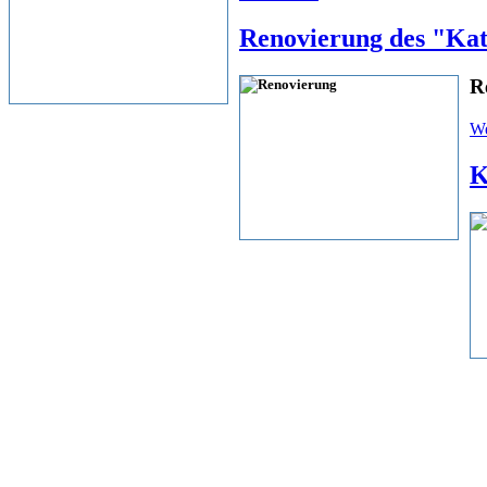
Renovierung des "Ka
R
We
K