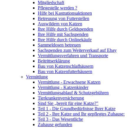
Mitgliedschaft
Pflegestelle werden ?
Hilfe bei Kastrationsaktionen
Betreuung von Futterstellen
Auswildern von Katzen
Ihre Hilfe durch Geldspenden
Ihre Hilfe mit Sachspenden
Ihre Hilfe durch Onlinekäufe
Sammeldosen betreuen
Sachspenden zum Weiterverkauf auf Ebay
Vermittlungsverfahren und Transporte
Beitrittserklärung
Bau von Katzenschlafhäusern
Bau von Katzenfutterhäusern
Vermittlung
Vermittlung - Erwachsene Katzen
Vermittlung - Katzenkinder
Vermittlungsablauf & Schutzgebühren
Tierkrankenversicherung
Sind Sie „bereit für eine Katze?"
Teil 1 - Die Grundbedürfnisse Ihrer Katze
Teil 2 - Ihre Katze und Ihr gepflegtes Zuhause:
Teil 3 - Das Wesentliche
Zuhause gefunden