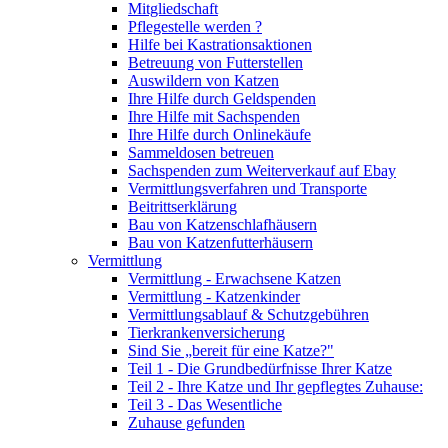
Mitgliedschaft
Pflegestelle werden ?
Hilfe bei Kastrationsaktionen
Betreuung von Futterstellen
Auswildern von Katzen
Ihre Hilfe durch Geldspenden
Ihre Hilfe mit Sachspenden
Ihre Hilfe durch Onlinekäufe
Sammeldosen betreuen
Sachspenden zum Weiterverkauf auf Ebay
Vermittlungsverfahren und Transporte
Beitrittserklärung
Bau von Katzenschlafhäusern
Bau von Katzenfutterhäusern
Vermittlung
Vermittlung - Erwachsene Katzen
Vermittlung - Katzenkinder
Vermittlungsablauf & Schutzgebühren
Tierkrankenversicherung
Sind Sie „bereit für eine Katze?"
Teil 1 - Die Grundbedürfnisse Ihrer Katze
Teil 2 - Ihre Katze und Ihr gepflegtes Zuhause:
Teil 3 - Das Wesentliche
Zuhause gefunden