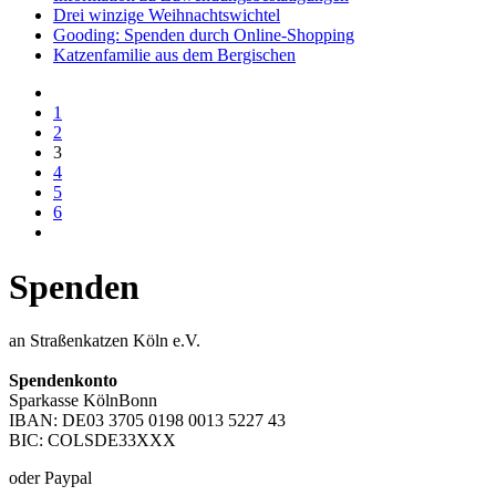
Drei winzige Weihnachtswichtel
Gooding: Spenden durch Online-Shopping
Katzenfamilie aus dem Bergischen
1
2
3
4
5
6
Spenden
an Straßenkatzen Köln e.V.
Spendenkonto
Sparkasse KölnBonn
IBAN: DE03 3705 0198 0013 5227 43
BIC: COLSDE33XXX
oder Paypal