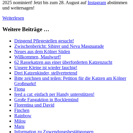
2025 nominiert! Jetzt bis zum 28. August auf
Instagram
abstimmen
und weitersagen!
Weiterlesen
Weitere Beiträge …
Dringend Pflegestellen gesucht!
Zwischenbericht: Sibirer und Neva Masquarade
Neues aus dem Kölner Süden
Willkommen, Maulwurf!
62 Rassekatzen aus einer überforderten Katzenzucht
Unsere Kleine ist wieder fauchig!
Drei Katzenkinder, stellvertretend
Bitte zeichnen und teilen: Petition für die Katzen am Kölner
Großmarkt!
Fiona
feed a cat: einfach per Handy unterstützen!
Große Fangaktion in Bocklemünd
Florentina und David
Finchen
Rainbow
Milou
Maru
Information zu Zuwendungsbestätigungen