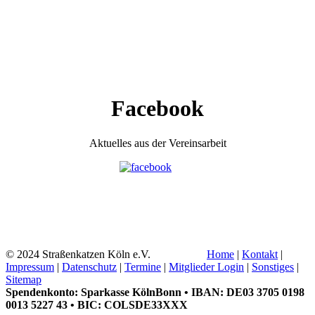
Facebook
Aktuelles aus der Vereinsarbeit
© 2024 Straßenkatzen Köln e.V.
Home
|
Kontakt
|
Impressum
|
Datenschutz
|
Termine
|
Mitglieder Login
|
Sonstiges
|
Sitemap
Spendenkonto: Sparkasse KölnBonn • IBAN: DE03 3705 0198
0013 5227 43 • BIC: COLSDE33XXX