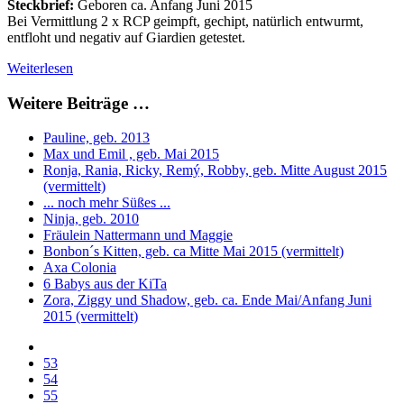
Steckbrief:
Geboren ca. Anfang Juni 2015
Bei Vermittlung 2 x RCP geimpft, gechipt, natürlich entwurmt,
entfloht und negativ auf Giardien getestet.
Weiterlesen
Weitere Beiträge …
Pauline, geb. 2013
Max und Emil , geb. Mai 2015
Ronja, Rania, Ricky, Remý, Robby, geb. Mitte August 2015
(vermittelt)
... noch mehr Süßes ...
Ninja, geb. 2010
Fräulein Nattermann und Maggie
Bonbon´s Kitten, geb. ca Mitte Mai 2015 (vermittelt)
Axa Colonia
6 Babys aus der KiTa
Zora, Ziggy und Shadow, geb. ca. Ende Mai/Anfang Juni
2015 (vermittelt)
53
54
55