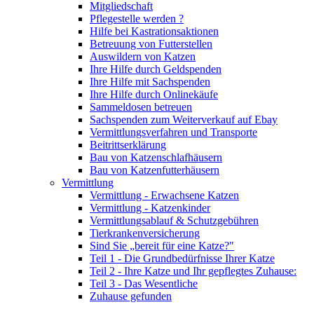
Mitgliedschaft
Pflegestelle werden ?
Hilfe bei Kastrationsaktionen
Betreuung von Futterstellen
Auswildern von Katzen
Ihre Hilfe durch Geldspenden
Ihre Hilfe mit Sachspenden
Ihre Hilfe durch Onlinekäufe
Sammeldosen betreuen
Sachspenden zum Weiterverkauf auf Ebay
Vermittlungsverfahren und Transporte
Beitrittserklärung
Bau von Katzenschlafhäusern
Bau von Katzenfutterhäusern
Vermittlung
Vermittlung - Erwachsene Katzen
Vermittlung - Katzenkinder
Vermittlungsablauf & Schutzgebühren
Tierkrankenversicherung
Sind Sie „bereit für eine Katze?"
Teil 1 - Die Grundbedürfnisse Ihrer Katze
Teil 2 - Ihre Katze und Ihr gepflegtes Zuhause:
Teil 3 - Das Wesentliche
Zuhause gefunden