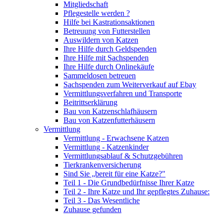
Mitgliedschaft
Pflegestelle werden ?
Hilfe bei Kastrationsaktionen
Betreuung von Futterstellen
Auswildern von Katzen
Ihre Hilfe durch Geldspenden
Ihre Hilfe mit Sachspenden
Ihre Hilfe durch Onlinekäufe
Sammeldosen betreuen
Sachspenden zum Weiterverkauf auf Ebay
Vermittlungsverfahren und Transporte
Beitrittserklärung
Bau von Katzenschlafhäusern
Bau von Katzenfutterhäusern
Vermittlung
Vermittlung - Erwachsene Katzen
Vermittlung - Katzenkinder
Vermittlungsablauf & Schutzgebühren
Tierkrankenversicherung
Sind Sie „bereit für eine Katze?"
Teil 1 - Die Grundbedürfnisse Ihrer Katze
Teil 2 - Ihre Katze und Ihr gepflegtes Zuhause:
Teil 3 - Das Wesentliche
Zuhause gefunden