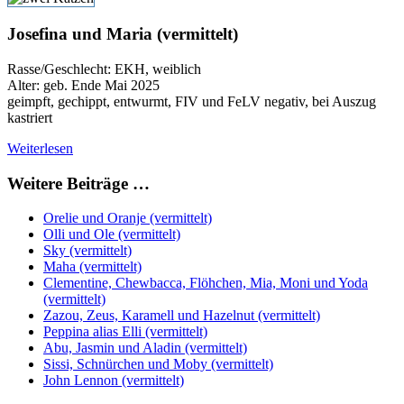
Josefina und Maria (vermittelt)
Rasse/Geschlecht: EKH, weiblich
Alter: geb. Ende Mai 2025
geimpft, gechippt, entwurmt, FIV und FeLV negativ, bei Auszug
kastriert
Weiterlesen
Weitere Beiträge …
Orelie und Oranje (vermittelt)
Olli und Ole (vermittelt)
Sky (vermittelt)
Maha (vermittelt)
Clementine, Chewbacca, Flöhchen, Mia, Moni und Yoda
(vermittelt)
Zazou, Zeus, Karamell und Hazelnut (vermittelt)
Peppina alias Elli (vermittelt)
Abu, Jasmin und Aladin (vermittelt)
Sissi, Schnürchen und Moby (vermittelt)
John Lennon (vermittelt)