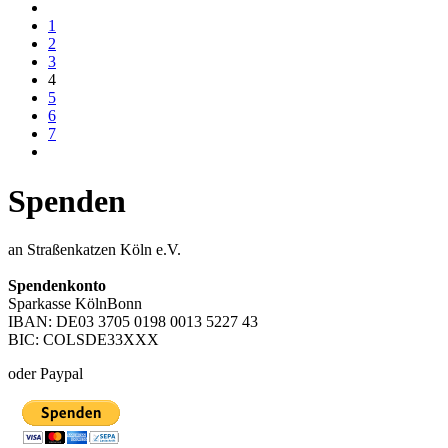
1
2
3
4
5
6
7
Spenden
an Straßenkatzen Köln e.V.
Spendenkonto
Sparkasse KölnBonn
IBAN: DE03 3705 0198 0013 5227 43
BIC: COLSDE33XXX
oder Paypal