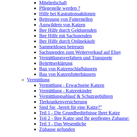
Mitgliedschaft
Pflegestelle werden ?
Hilfe bei Kastrationsaktionen
Betreuung von Futterstellen
Auswildern von Katzen
Ihre Hilfe durch Geldspenden
Ihre Hilfe mit Sachspenden
Ihre Hilfe durch Onlinekäufe
Sammeldosen betreuen
Sachspenden zum Weiterverkauf auf Ebay
Vermittlungsverfahren und Transporte
Beitrittserklärung
Bau von Katzenschlafhäusern
Bau von Katzenfutterhäusern
Vermittlung
Vermittlung - Erwachsene Katzen
Vermittlung - Katzenkinder
Vermittlungsablauf & Schutzgebühren
Tierkrankenversicherung
Sind Sie „bereit für eine Katze?"
Teil 1 - Die Grundbedürfnisse Ihrer Katze
Teil 2 - Ihre Katze und Ihr gepflegtes Zuhause:
Teil 3 - Das Wesentliche
Zuhause gefunden