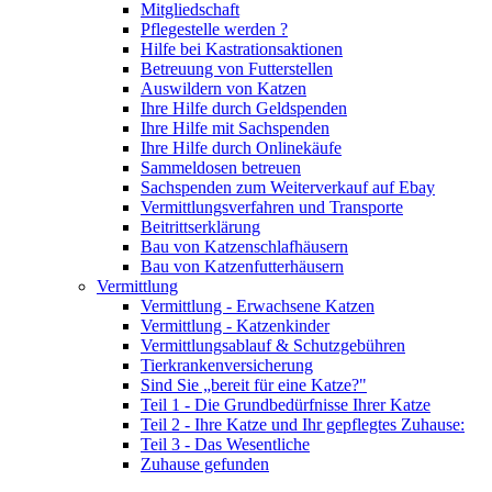
Mitgliedschaft
Pflegestelle werden ?
Hilfe bei Kastrationsaktionen
Betreuung von Futterstellen
Auswildern von Katzen
Ihre Hilfe durch Geldspenden
Ihre Hilfe mit Sachspenden
Ihre Hilfe durch Onlinekäufe
Sammeldosen betreuen
Sachspenden zum Weiterverkauf auf Ebay
Vermittlungsverfahren und Transporte
Beitrittserklärung
Bau von Katzenschlafhäusern
Bau von Katzenfutterhäusern
Vermittlung
Vermittlung - Erwachsene Katzen
Vermittlung - Katzenkinder
Vermittlungsablauf & Schutzgebühren
Tierkrankenversicherung
Sind Sie „bereit für eine Katze?"
Teil 1 - Die Grundbedürfnisse Ihrer Katze
Teil 2 - Ihre Katze und Ihr gepflegtes Zuhause:
Teil 3 - Das Wesentliche
Zuhause gefunden