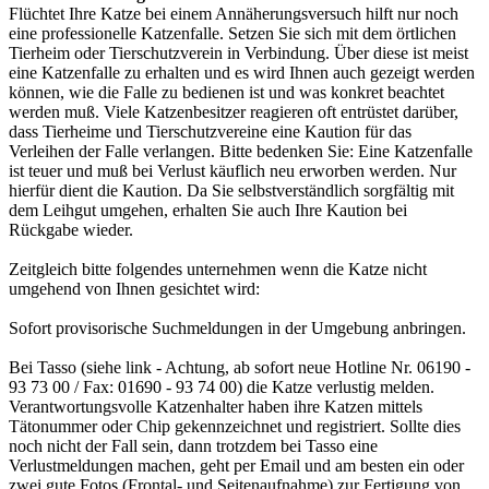
Flüchtet Ihre Katze bei einem Annäherungsversuch hilft nur noch
eine professionelle Katzenfalle. Setzen Sie sich mit dem örtlichen
Tierheim oder Tierschutzverein in Verbindung. Über diese ist meist
eine Katzenfalle zu erhalten und es wird Ihnen auch gezeigt werden
können, wie die Falle zu bedienen ist und was konkret beachtet
werden muß. Viele Katzenbesitzer reagieren oft entrüstet darüber,
dass Tierheime und Tierschutzvereine eine Kaution für das
Verleihen der Falle verlangen. Bitte bedenken Sie: Eine Katzenfalle
ist teuer und muß bei Verlust käuflich neu erworben werden. Nur
hierfür dient die Kaution. Da Sie selbstverständlich sorgfältig mit
dem Leihgut umgehen, erhalten Sie auch Ihre Kaution bei
Rückgabe wieder.
Zeitgleich bitte folgendes unternehmen wenn die Katze nicht
umgehend von Ihnen gesichtet wird:
Sofort provisorische Suchmeldungen in der Umgebung anbringen.
Bei Tasso (siehe link - Achtung, ab sofort neue Hotline Nr. 06190 -
93 73 00 / Fax: 01690 - 93 74 00) die Katze verlustig melden.
Verantwortungsvolle Katzenhalter haben ihre Katzen mittels
Tätonummer oder Chip gekennzeichnet und registriert. Sollte dies
noch nicht der Fall sein, dann trotzdem bei Tasso eine
Verlustmeldungen machen, geht per Email und am besten ein oder
zwei gute Fotos (Frontal- und Seitenaufnahme) zur Fertigung von