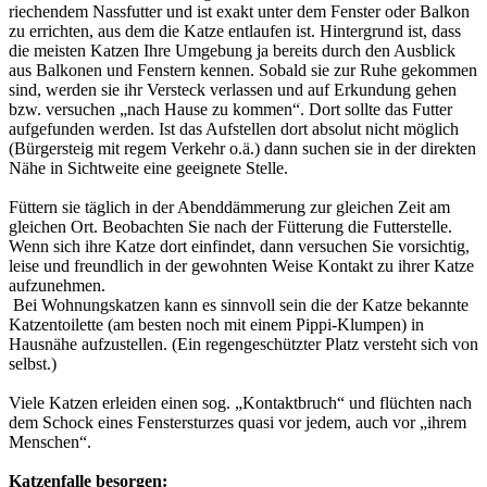
riechendem Nassfutter und ist exakt unter dem Fenster oder Balkon
zu errichten, aus dem die Katze entlaufen ist. Hintergrund ist, dass
die meisten Katzen Ihre Umgebung ja bereits durch den Ausblick
aus Balkonen und Fenstern kennen. Sobald sie zur Ruhe gekommen
sind, werden sie ihr Versteck verlassen und auf Erkundung gehen
bzw. versuchen „nach Hause zu kommen“. Dort sollte das Futter
aufgefunden werden. Ist das Aufstellen dort absolut nicht möglich
(Bürgersteig mit regem Verkehr o.ä.) dann suchen sie in der direkten
Nähe in Sichtweite eine geeignete Stelle.
Füttern sie täglich in der Abenddämmerung zur gleichen Zeit am
gleichen Ort. Beobachten Sie nach der Fütterung die Futterstelle.
Wenn sich ihre Katze dort einfindet, dann versuchen Sie vorsichtig,
leise und freundlich in der gewohnten Weise Kontakt zu ihrer Katze
aufzunehmen.
Bei Wohnungskatzen kann es sinnvoll sein die der Katze bekannte
Katzentoilette (am besten noch mit einem Pippi-Klumpen) in
Hausnähe aufzustellen. (Ein regengeschützter Platz versteht sich von
selbst.)
Viele Katzen erleiden einen sog. „Kontaktbruch“ und flüchten nach
dem Schock eines Fenstersturzes quasi vor jedem, auch vor „ihrem
Menschen“.
Katzenfalle besorgen: