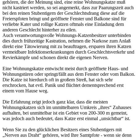
gehören, die der Meinung sind, eine reine Wohnungskatze muß
nicht kastriert werden, so sei angemerkt, dass zur Paarungszeit auch
bei den reinen Stubentigern der Geschlechtsdrang diese auf die
Freierspfoten bringt und geöffnete Fenster und Balkone sind für
verliebte Kater und rollige Katzen oftmals eine Einladung dem
anderen Geschlecht hinterher zu eilen.
Auch verantwortungsvolle Wohnungs-Katzenbesitzer unterbinden
dies durch frühzeitige Kastration, nehmen die Narkose zum Anlaß
direkt eine Tätowierung mit zu beauftragen, ersparen ihren Katzen
vermeidbare Infektionserkrankungen durch Geschlechtsverkehr und
Revierkämpfe und schonen direkt die eigenen Nerven.
Eine Wohnungskatze entwischt meist durch geöffnete Haus- und
Wohnungstüren oder springt/fällt aus dem Fenster oder vom Balkon.
Die Katze ist hierdurch oft in großem Streß, hat sich sehr
erschrocken, hat evtl. Panik und flüchtet dementsprechend erst
einem vom Hause weg.
Die Erfahrung zeigt jedoch ganz klar, dass die meisten
Wohnungskatzen sich im unmittelbaren Umkreis „ihres“ Zuhauses
aufhalten, bei unmittelbar ist ein Gebiet von 200-300 m gemeint,
was jedoch auch bedeutet, dass Katze erst einmal „unsichtbar“ ist.
Wenn Sie zu den glücklichen Besitzers eines Stubentigers mit
„Nerven aus Draht“ gehören, wird Ihre Samtpfote - wenn sie denn