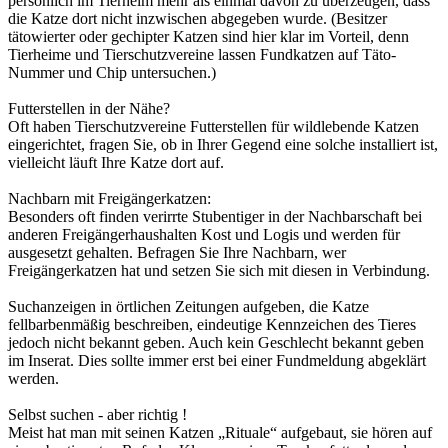
persönlich im Tierheim mehr als einmal davon zu überzeugen, dass
die Katze dort nicht inzwischen abgegeben wurde. (Besitzer
tätowierter oder gechipter Katzen sind hier klar im Vorteil, denn
Tierheime und Tierschutzvereine lassen Fundkatzen auf Täto-
Nummer und Chip untersuchen.)
Futterstellen in der Nähe?
Oft haben Tierschutzvereine Futterstellen für wildlebende Katzen
eingerichtet, fragen Sie, ob in Ihrer Gegend eine solche installiert ist,
vielleicht läuft Ihre Katze dort auf.
Nachbarn mit Freigängerkatzen:
Besonders oft finden verirrte Stubentiger in der Nachbarschaft bei
anderen Freigängerhaushalten Kost und Logis und werden für
ausgesetzt gehalten. Befragen Sie Ihre Nachbarn, wer
Freigängerkatzen hat und setzen Sie sich mit diesen in Verbindung.
Suchanzeigen in örtlichen Zeitungen aufgeben, die Katze
fellbarbenmäßig beschreiben, eindeutige Kennzeichen des Tieres
jedoch nicht bekannt geben. Auch kein Geschlecht bekannt geben
im Inserat. Dies sollte immer erst bei einer Fundmeldung abgeklärt
werden.
Selbst suchen - aber richtig !
Meist hat man mit seinen Katzen „Rituale“ aufgebaut, sie hören auf