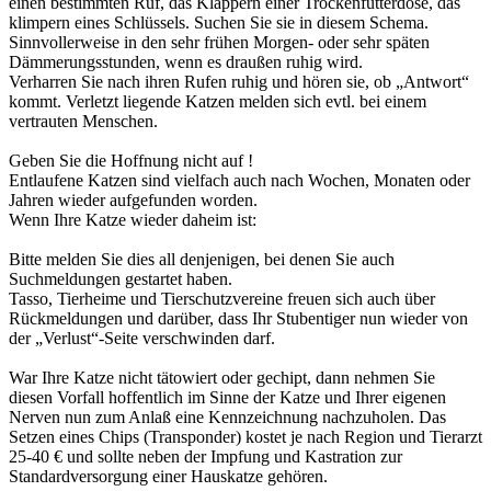
einen bestimmten Ruf, das Klappern einer Trockenfutterdose, das
klimpern eines Schlüssels. Suchen Sie sie in diesem Schema.
Sinnvollerweise in den sehr frühen Morgen- oder sehr späten
Dämmerungsstunden, wenn es draußen ruhig wird.
Verharren Sie nach ihren Rufen ruhig und hören sie, ob „Antwort“
kommt. Verletzt liegende Katzen melden sich evtl. bei einem
vertrauten Menschen.
Geben Sie die Hoffnung nicht auf !
Entlaufene Katzen sind vielfach auch nach Wochen, Monaten oder
Jahren wieder aufgefunden worden.
Wenn Ihre Katze wieder daheim ist:
Bitte melden Sie dies all denjenigen, bei denen Sie auch
Suchmeldungen gestartet haben.
Tasso, Tierheime und Tierschutzvereine freuen sich auch über
Rückmeldungen und darüber, dass Ihr Stubentiger nun wieder von
der „Verlust“-Seite verschwinden darf.
War Ihre Katze nicht tätowiert oder gechipt, dann nehmen Sie
diesen Vorfall hoffentlich im Sinne der Katze und Ihrer eigenen
Nerven nun zum Anlaß eine Kennzeichnung nachzuholen. Das
Setzen eines Chips (Transponder) kostet je nach Region und Tierarzt
25-40 € und sollte neben der Impfung und Kastration zur
Standardversorgung einer Hauskatze gehören.