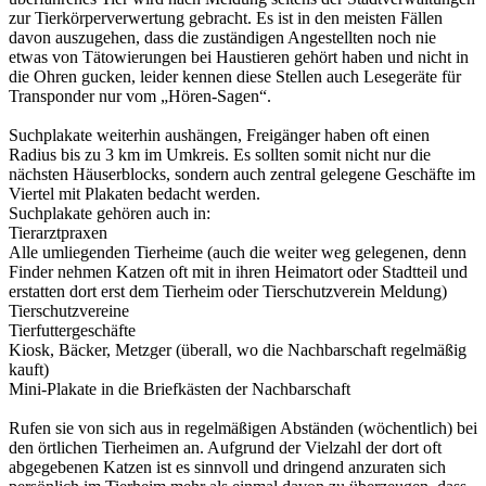
zur Tierkörperverwertung gebracht. Es ist in den meisten Fällen
davon auszugehen, dass die zuständigen Angestellten noch nie
etwas von Tätowierungen bei Haustieren gehört haben und nicht in
die Ohren gucken, leider kennen diese Stellen auch Lesegeräte für
Transponder nur vom „Hören-Sagen“.
Suchplakate weiterhin aushängen, Freigänger haben oft einen
Radius bis zu 3 km im Umkreis. Es sollten somit nicht nur die
nächsten Häuserblocks, sondern auch zentral gelegene Geschäfte im
Viertel mit Plakaten bedacht werden.
Suchplakate gehören auch in:
Tierarztpraxen
Alle umliegenden Tierheime (auch die weiter weg gelegenen, denn
Finder nehmen Katzen oft mit in ihren Heimatort oder Stadtteil und
erstatten dort erst dem Tierheim oder Tierschutzverein Meldung)
Tierschutzvereine
Tierfuttergeschäfte
Kiosk, Bäcker, Metzger (überall, wo die Nachbarschaft regelmäßig
kauft)
Mini-Plakate in die Briefkästen der Nachbarschaft
Rufen sie von sich aus in regelmäßigen Abständen (wöchentlich) bei
den örtlichen Tierheimen an. Aufgrund der Vielzahl der dort oft
abgegebenen Katzen ist es sinnvoll und dringend anzuraten sich