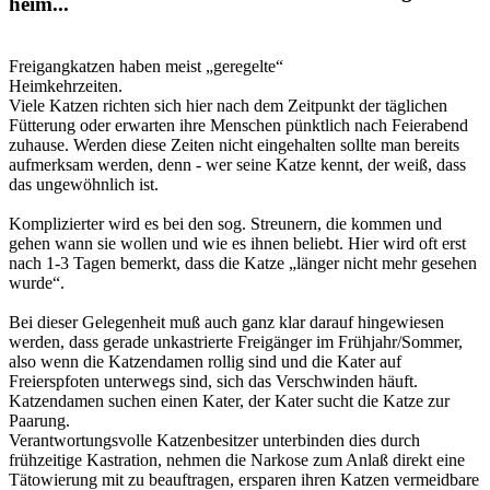
heim...
Freigangkatzen haben meist „geregelte“
Heimkehrzeiten.
Viele Katzen richten sich hier nach dem Zeitpunkt der täglichen
Fütterung oder erwarten ihre Menschen pünktlich nach Feierabend
zuhause. Werden diese Zeiten nicht eingehalten sollte man bereits
aufmerksam werden, denn - wer seine Katze kennt, der weiß, dass
das ungewöhnlich ist.
Komplizierter wird es bei den sog. Streunern, die kommen und
gehen wann sie wollen und wie es ihnen beliebt. Hier wird oft erst
nach 1-3 Tagen bemerkt, dass die Katze „länger nicht mehr gesehen
wurde“.
Bei dieser Gelegenheit muß auch ganz klar darauf hingewiesen
werden, dass gerade unkastrierte Freigänger im Frühjahr/Sommer,
also wenn die Katzendamen rollig sind und die Kater auf
Freierspfoten unterwegs sind, sich das Verschwinden häuft.
Katzendamen suchen einen Kater, der Kater sucht die Katze zur
Paarung.
Verantwortungsvolle Katzenbesitzer unterbinden dies durch
frühzeitige Kastration, nehmen die Narkose zum Anlaß direkt eine
Tätowierung mit zu beauftragen, ersparen ihren Katzen vermeidbare