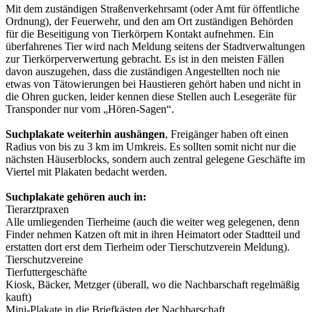
Mit dem zuständigen Straßenverkehrsamt (oder Amt für öffentliche
Ordnung), der Feuerwehr, und den am Ort zuständigen Behörden
für die Beseitigung von Tierkörpern Kontakt aufnehmen. Ein
überfahrenes Tier wird nach Meldung seitens der Stadtverwaltungen
zur Tierkörperverwertung gebracht. Es ist in den meisten Fällen
davon auszugehen, dass die zuständigen Angestellten noch nie
etwas von Tätowierungen bei Haustieren gehört haben und nicht in
die Ohren gucken, leider kennen diese Stellen auch Lesegeräte für
Transponder nur vom „Hören-Sagen“.
Suchplakate weiterhin aushängen
, Freigänger haben oft einen
Radius von bis zu 3 km im Umkreis. Es sollten somit nicht nur die
nächsten Häuserblocks, sondern auch zentral gelegene Geschäfte im
Viertel mit Plakaten bedacht werden.
Suchplakate gehören auch in:
Tierarztpraxen
Alle umliegenden Tierheime (auch die weiter weg gelegenen, denn
Finder nehmen Katzen oft mit in ihren Heimatort oder Stadtteil und
erstatten dort erst dem Tierheim oder Tierschutzverein Meldung).
Tierschutzvereine
Tierfuttergeschäfte
Kiosk, Bäcker, Metzger (überall, wo die Nachbarschaft regelmäßig
kauft)
Mini-Plakate in die Briefkästen der Nachbarschaft