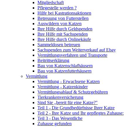
Mitgliedschaft
Pflegestelle werden ?
Hilfe bei Kastrationsaktionen
Betreuung von Futterstellen
Auswildern von Katzen
Ihre Hilfe durch Geldspenden
Ihre Hilfe mit Sachspenden
Ihre Hilfe durch Onlinekäufe
Sammeldosen betreuen
Sachspenden zum Weiterverkauf auf Ebay
Vermittlungsverfahren und Transporte
Beitrittserklärung
Bau von Katzenschlafhäusern
Bau von Katzenfutterhäusern
Vermittlung
Vermittlung - Erwachsene Katzen
Vermittlung - Katzenkinder
Vermittlungsablauf & Schutzgebühren
Tierkrankenversicherung
Sind Sie „bereit für eine Katze?"
Teil 1 - Die Grundbedürfnisse Ihrer Katze
Teil 2 - Ihre Katze und Ihr gepflegtes Zuhause:
Teil 3 - Das Wesentliche
Zuhause gefunden