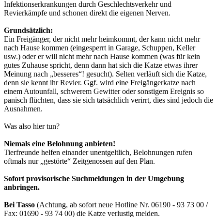
Infektionserkrankungen durch Geschlechtsverkehr und
Revierkämpfe und schonen direkt die eigenen Nerven.
Grundsätzlich:
Ein Freigänger, der nicht mehr heimkommt, der kann nicht mehr
nach Hause kommen (eingesperrt in Garage, Schuppen, Keller
usw.) oder er will nicht mehr nach Hause kommen (was für kein
gutes Zuhause spricht, denn dann hat sich die Katze etwas ihrer
Meinung nach „besseres“! gesucht). Selten verläuft sich die Katze,
denn sie kennt ihr Revier. Ggf. wird eine Freigängerkatze nach
einem Autounfall, schwerem Gewitter oder sonstigem Ereignis so
panisch flüchten, dass sie sich tatsächlich verirrt, dies sind jedoch die
Ausnahmen.
Was also hier tun?
Niemals eine Belohnung anbieten!
Tierfreunde helfen einander unentgeltlich, Belohnungen rufen
oftmals nur „gestörte“ Zeitgenossen auf den Plan.
Sofort provisorische Suchmeldungen in der Umgebung
anbringen.
Bei Tasso
(Achtung, ab sofort neue Hotline Nr. 06190 - 93 73 00 /
Fax: 01690 - 93 74 00) die Katze verlustig melden.