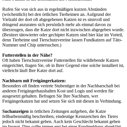
Rufen Sie von sich aus in regelmäßigen kurzen Abständen
(wöchentlich) bei den örtlichen Tierheimen an. Aufgrund der
Vielzahl der dort oft abgegebenen Katzen ist es sinnvoll und
dringend anzuraten sich persönlich mehr als einmal davon zu
überzeugen, dass die Katze dort nicht inzwischen abgegeben wurde.
(Besitzer tätowierter oder gechipter Katzen sind hier klar im Vorteil,
denn Tierheime und Tierschutzvereine lassen Fundkatzen auf Täto-
Nummer und Chip untersuchen.)
Futterstellen in der Nähe?
Oft haben Tierschutzvereine Futterstellen für wildlebende Katzen
eingerichtet, fragen Sie, ob in Ihrer Gegend eine solche installiert ist,
vielleicht läuft Ihre Katze dort auf.
Nachbarn mit Freigängerkatzen:
Besonders oft finden verirrte Stubentiger in der Nachbarschaft bei
anderen Freigängerhaushalten Kost und Logis und werden für
ausgesetzt gehalten. Befragen Sie Ihre Nachbarn, wer
Freigängerkatzen hat und setzen Sie sich mit diesen in Verbindung.
Suchanzeigen
in örtlichen Zeitungen aufgeben, die Katze
fellbarbenmäßig beschreiben, eindeutige Kennzeichen des Tieres
jedoch nicht bekannt geben. Auch kein Geschlecht bekannt geben
im Inserat. Dies sollte immer erst bei einer Fundmeldung abgeklärt