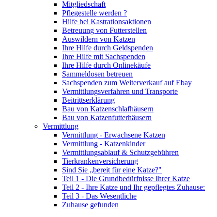
Mitgliedschaft
Pflegestelle werden ?
Hilfe bei Kastrationsaktionen
Betreuung von Futterstellen
Auswildern von Katzen
Ihre Hilfe durch Geldspenden
Ihre Hilfe mit Sachspenden
Ihre Hilfe durch Onlinekäufe
Sammeldosen betreuen
Sachspenden zum Weiterverkauf auf Ebay
Vermittlungsverfahren und Transporte
Beitrittserklärung
Bau von Katzenschlafhäusern
Bau von Katzenfutterhäusern
Vermittlung
Vermittlung - Erwachsene Katzen
Vermittlung - Katzenkinder
Vermittlungsablauf & Schutzgebühren
Tierkrankenversicherung
Sind Sie „bereit für eine Katze?"
Teil 1 - Die Grundbedürfnisse Ihrer Katze
Teil 2 - Ihre Katze und Ihr gepflegtes Zuhause:
Teil 3 - Das Wesentliche
Zuhause gefunden