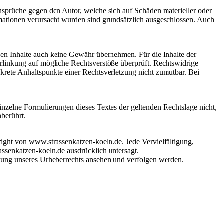
ansprüche gegen den Autor, welche sich auf Schäden materieller oder
rmationen verursacht wurden sind grundsätzlich ausgeschlossen. Auch
mden Inhalte auch keine Gewähr übernehmen. Für die Inhalte der
 Verlinkung auf mögliche Rechtsverstöße überprüft. Rechtswidrige
nkrete Anhaltspunkte einer Rechtsverletzung nicht zumutbar. Bei
einzelne Formulierungen dieses Textes der geltenden Rechtslage nicht,
nberührt.
yright von www.strassenkatzen-koeln.de. Jede Vervielfältigung,
ssenkatzen-koeln.de ausdrücklich untersagt.
letzung unseres Urheberrechts ansehen und verfolgen werden.