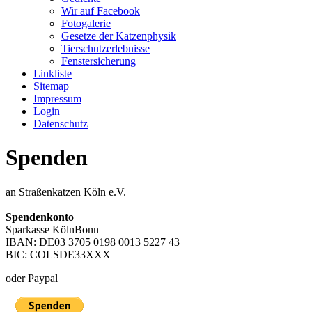
Wir auf Facebook
Fotogalerie
Gesetze der Katzenphysik
Tierschutzerlebnisse
Fenstersicherung
Linkliste
Sitemap
Impressum
Login
Datenschutz
Spenden
an Straßenkatzen Köln e.V.
Spendenkonto
Sparkasse KölnBonn
IBAN: DE03 3705 0198 0013 5227 43
BIC: COLSDE33XXX
oder Paypal