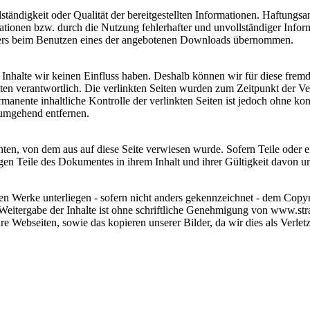
lständigkeit oder Qualität der bereitgestellten Informationen. Haftungs
mationen bzw. durch die Nutzung fehlerhafter und unvollständiger Info
zers beim Benutzen eines der angebotenen Downloads übernommen.
n Inhalte wir keinen Einfluss haben. Deshalb können wir für diese fre
 Seiten verantwortlich. Die verlinkten Seiten wurden zum Zeitpunkt der
manente inhaltliche Kontrolle der verlinkten Seiten ist jedoch ohne ko
 umgehend entfernen.
chten, von dem aus auf diese Seite verwiesen wurde. Sofern Teile oder 
rigen Teile des Dokumentes in ihrem Inhalt und ihrer Gültigkeit davon u
chten Werke unterliegen - sofern nicht anders gekennzeichnet - dem Cop
eitergabe der Inhalte ist ohne schriftliche Genehmigung von www.stra
Ihre Webseiten, sowie das kopieren unserer Bilder, da wir dies als Ver