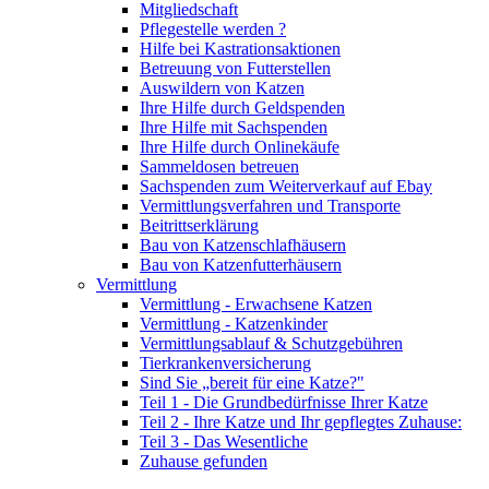
Mitgliedschaft
Pflegestelle werden ?
Hilfe bei Kastrationsaktionen
Betreuung von Futterstellen
Auswildern von Katzen
Ihre Hilfe durch Geldspenden
Ihre Hilfe mit Sachspenden
Ihre Hilfe durch Onlinekäufe
Sammeldosen betreuen
Sachspenden zum Weiterverkauf auf Ebay
Vermittlungsverfahren und Transporte
Beitrittserklärung
Bau von Katzenschlafhäusern
Bau von Katzenfutterhäusern
Vermittlung
Vermittlung - Erwachsene Katzen
Vermittlung - Katzenkinder
Vermittlungsablauf & Schutzgebühren
Tierkrankenversicherung
Sind Sie „bereit für eine Katze?"
Teil 1 - Die Grundbedürfnisse Ihrer Katze
Teil 2 - Ihre Katze und Ihr gepflegtes Zuhause:
Teil 3 - Das Wesentliche
Zuhause gefunden