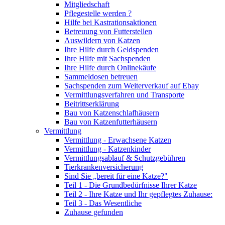
Mitgliedschaft
Pflegestelle werden ?
Hilfe bei Kastrationsaktionen
Betreuung von Futterstellen
Auswildern von Katzen
Ihre Hilfe durch Geldspenden
Ihre Hilfe mit Sachspenden
Ihre Hilfe durch Onlinekäufe
Sammeldosen betreuen
Sachspenden zum Weiterverkauf auf Ebay
Vermittlungsverfahren und Transporte
Beitrittserklärung
Bau von Katzenschlafhäusern
Bau von Katzenfutterhäusern
Vermittlung
Vermittlung - Erwachsene Katzen
Vermittlung - Katzenkinder
Vermittlungsablauf & Schutzgebühren
Tierkrankenversicherung
Sind Sie „bereit für eine Katze?"
Teil 1 - Die Grundbedürfnisse Ihrer Katze
Teil 2 - Ihre Katze und Ihr gepflegtes Zuhause:
Teil 3 - Das Wesentliche
Zuhause gefunden