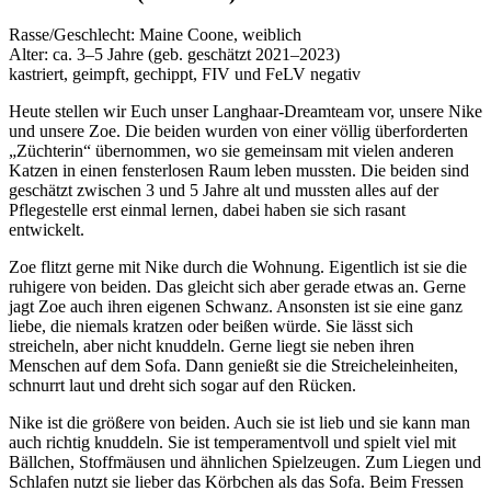
Rasse/Geschlecht: Maine Coone, weiblich
Alter: ca. 3–5 Jahre (geb. geschätzt 2021–2023)
kastriert, geimpft, gechippt, FIV und FeLV negativ
Heute stellen wir Euch unser Langhaar-Dreamteam vor, unsere Nike
und unsere Zoe. Die beiden wurden von einer völlig überforderten
„Züchterin“ übernommen, wo sie gemeinsam mit vielen anderen
Katzen in einen fensterlosen Raum leben mussten. Die beiden sind
geschätzt zwischen 3 und 5 Jahre alt und mussten alles auf der
Pflegestelle erst einmal lernen, dabei haben sie sich rasant
entwickelt.
Zoe flitzt gerne mit Nike durch die Wohnung. Eigentlich ist sie die
ruhigere von beiden. Das gleicht sich aber gerade etwas an. Gerne
jagt Zoe auch ihren eigenen Schwanz. Ansonsten ist sie eine ganz
liebe, die niemals kratzen oder beißen würde. Sie lässt sich
streicheln, aber nicht knuddeln. Gerne liegt sie neben ihren
Menschen auf dem Sofa. Dann genießt sie die Streicheleinheiten,
schnurrt laut und dreht sich sogar auf den Rücken.
Nike ist die größere von beiden. Auch sie ist lieb und sie kann man
auch richtig knuddeln. Sie ist temperamentvoll und spielt viel mit
Bällchen, Stoffmäusen und ähnlichen Spielzeugen. Zum Liegen und
Schlafen nutzt sie lieber das Körbchen als das Sofa. Beim Fressen