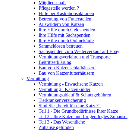
Mitgliedschaft
Pflegestelle werden ?
Hilfe bei Kastrationsaktionen
Betreuung von Futterstellen
Auswildern von Katzen
Ihre Hilfe durch Geldspenden
Ihre Hilfe mit Sachspenden
Ihre Hilfe durch Onlinekäufe
Sammeldosen betreuen
Sachspenden zum Weiterverkauf auf Ebay
Vermittlungsverfahren und Transporte
Beitrittserklärung
Bau von Katzenschlafhäusern
Bau von Katzenfutterhäusern
Vermittlung
Vermittlung - Erwachsene Katzen
Vermittlung - Katzenkinder
Vermittlungsablauf & Schutzgebühren
Tierkrankenversicherung
Sind Sie „bereit für eine Katze?"
Teil 1 - Die Grundbedürfnisse Ihrer Katze
Teil 2 - Ihre Katze und Ihr gepflegtes Zuhause:
Teil 3 - Das Wesentliche
Zuhause gefunden