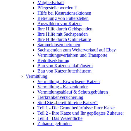
Mitgliedschaft
Pflegestelle werden ?
Hilfe bei Kastrationsaktionen
Betreuung von Futterstellen
Auswildern von Katzen
Ihre Hilfe durch Geldspenden
Ihre Hilfe mit Sachspenden
Ihre Hilfe durch Onlinekäufe
Sammeldosen betreuen
Sachspenden zum Weiterverkauf auf Ebay
Vermittlungsverfahren und Transporte
Beitrittserklärung
Bau von Katzenschlafhäusern
Bau von Katzenfutterhäusern
Vermittlung
Vermittlung - Erwachsene Katzen
Vermittlung - Katzenkinder
Vermittlungsablauf & Schutzgebühren
Tierkrankenversicherung
Sind Sie „bereit für eine Katze?"
Teil 1 - Die Grundbedürfnisse Ihrer Katze
Teil 2 - Ihre Katze und Ihr gepflegtes Zuhause:
Teil 3 - Das Wesentliche
Zuhause gefunden