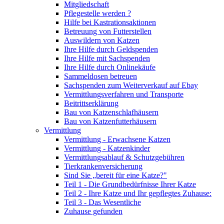
Mitgliedschaft
Pflegestelle werden ?
Hilfe bei Kastrationsaktionen
Betreuung von Futterstellen
Auswildern von Katzen
Ihre Hilfe durch Geldspenden
Ihre Hilfe mit Sachspenden
Ihre Hilfe durch Onlinekäufe
Sammeldosen betreuen
Sachspenden zum Weiterverkauf auf Ebay
Vermittlungsverfahren und Transporte
Beitrittserklärung
Bau von Katzenschlafhäusern
Bau von Katzenfutterhäusern
Vermittlung
Vermittlung - Erwachsene Katzen
Vermittlung - Katzenkinder
Vermittlungsablauf & Schutzgebühren
Tierkrankenversicherung
Sind Sie „bereit für eine Katze?"
Teil 1 - Die Grundbedürfnisse Ihrer Katze
Teil 2 - Ihre Katze und Ihr gepflegtes Zuhause:
Teil 3 - Das Wesentliche
Zuhause gefunden