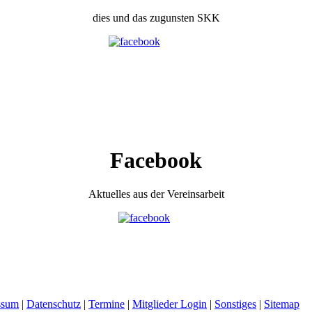
dies und das zugunsten SKK
Facebook
Aktuelles aus der Vereinsarbeit
ssum
|
Datenschutz
|
Termine
|
Mitglieder Login
|
Sonstiges
|
Sitemap