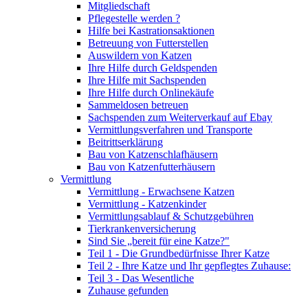
Mitgliedschaft
Pflegestelle werden ?
Hilfe bei Kastrationsaktionen
Betreuung von Futterstellen
Auswildern von Katzen
Ihre Hilfe durch Geldspenden
Ihre Hilfe mit Sachspenden
Ihre Hilfe durch Onlinekäufe
Sammeldosen betreuen
Sachspenden zum Weiterverkauf auf Ebay
Vermittlungsverfahren und Transporte
Beitrittserklärung
Bau von Katzenschlafhäusern
Bau von Katzenfutterhäusern
Vermittlung
Vermittlung - Erwachsene Katzen
Vermittlung - Katzenkinder
Vermittlungsablauf & Schutzgebühren
Tierkrankenversicherung
Sind Sie „bereit für eine Katze?"
Teil 1 - Die Grundbedürfnisse Ihrer Katze
Teil 2 - Ihre Katze und Ihr gepflegtes Zuhause:
Teil 3 - Das Wesentliche
Zuhause gefunden