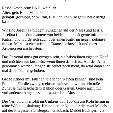
Rasse/Geschlecht: EKH, weiblich
Alter: geb. Ende Mai 2025
geimpft, gechippt, entwurmt, FIV und FeLV negativ, bei Auszug
kastriert
Wir sind Josefina (mit dem Pünktchen auf der Nase) und Maria.
Josefina ist die dominantere von beiden und rauft gerne mit anderen
Katzen und würde sich auch über einen Kater im neuen Zuhause
freuen. Maria ist eher wie eine Dame, sie kuschelt und putzt
Artgenossen am liebsten.
Das Personal muss gut erzogen sein, sie haben ihren eigenen Kopf
und möchten nur kuscheln, wenn ihnen danach ist. Auf den Arm
genommen werden, mögen sie bisher noch nicht, da wird dann auch
mal das Pfötchen gehoben.
Große Kinder im Haushalt, die schon Katzen kennen, sind kein
Problem. Für die zwei gemeinsam wünschen wir uns ein tolles
Zuhause mit gesichertem Balkon oder Garten. Gerne auch mit
vorhandenen Artgenossen – ist aber kein Muss.
Die Vermittlung erfolgt im Umkreis von 100 km um Köln herum in
reine Wohnungshaltung. Kennenlernen könnt ihr die zwei Mädels
auf der Pflegestelle in Bergisch Gladbach. Meldet Euch gern via