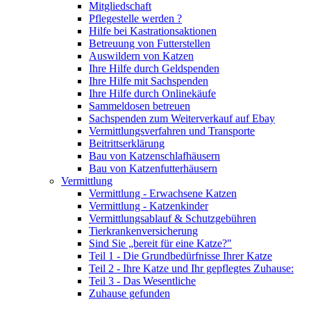
Mitgliedschaft
Pflegestelle werden ?
Hilfe bei Kastrationsaktionen
Betreuung von Futterstellen
Auswildern von Katzen
Ihre Hilfe durch Geldspenden
Ihre Hilfe mit Sachspenden
Ihre Hilfe durch Onlinekäufe
Sammeldosen betreuen
Sachspenden zum Weiterverkauf auf Ebay
Vermittlungsverfahren und Transporte
Beitrittserklärung
Bau von Katzenschlafhäusern
Bau von Katzenfutterhäusern
Vermittlung
Vermittlung - Erwachsene Katzen
Vermittlung - Katzenkinder
Vermittlungsablauf & Schutzgebühren
Tierkrankenversicherung
Sind Sie „bereit für eine Katze?"
Teil 1 - Die Grundbedürfnisse Ihrer Katze
Teil 2 - Ihre Katze und Ihr gepflegtes Zuhause:
Teil 3 - Das Wesentliche
Zuhause gefunden