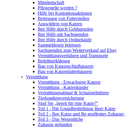
Mitgliedschaft
Pflegestelle werden ?
Hilfe bei Kastrationsaktionen
Betreuung von Futterstellen
Auswildern von Katzen
Ihre Hilfe durch Geldspenden
Ihre Hilfe mit Sachspenden
Ihre Hilfe durch Onlinekäufe
Sammeldosen betreuen
Sachspenden zum Weiterverkauf auf Ebay
Vermittlungsverfahren und Transporte
Beitrittserklärung
Bau von Katzenschlafhäusern
Bau von Katzenfutterhäusern
Vermittlung
Vermittlung - Erwachsene Katzen
Vermittlung - Katzenkinder
Vermittlungsablauf & Schutzgebühren
Tierkrankenversicherung
Sind Sie „bereit für eine Katze?"
Teil 1 - Die Grundbedürfnisse Ihrer Katze
Teil 2 - Ihre Katze und Ihr gepflegtes Zuhause:
Teil 3 - Das Wesentliche
Zuhause gefunden