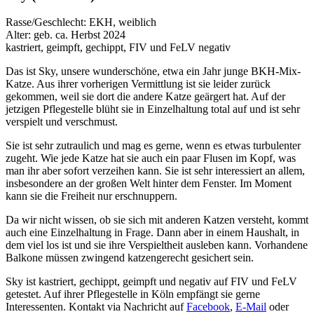
Rasse/Geschlecht: EKH, weiblich
Alter: geb. ca. Herbst 2024
kastriert, geimpft, gechippt, FIV und FeLV negativ
Das ist Sky, unsere wunderschöne, etwa ein Jahr junge BKH-Mix-
Katze. Aus ihrer vorherigen Vermittlung ist sie leider zurück
gekommen, weil sie dort die andere Katze geärgert hat. Auf der
jetzigen Pflegestelle blüht sie in Einzelhaltung total auf und ist sehr
verspielt und verschmust.
Sie ist sehr zutraulich und mag es gerne, wenn es etwas turbulenter
zugeht. Wie jede Katze hat sie auch ein paar Flusen im Kopf, was
man ihr aber sofort verzeihen kann. Sie ist sehr interessiert an allem,
insbesondere an der großen Welt hinter dem Fenster. Im Moment
kann sie die Freiheit nur erschnuppern.
Da wir nicht wissen, ob sie sich mit anderen Katzen versteht, kommt
auch eine Einzelhaltung in Frage. Dann aber in einem Haushalt, in
dem viel los ist und sie ihre Verspieltheit ausleben kann. Vorhandene
Balkone müssen zwingend katzengerecht gesichert sein.
Sky ist kastriert, gechippt, geimpft und negativ auf FIV und FeLV
getestet. Auf ihrer Pflegestelle in Köln empfängt sie gerne
Interessenten. Kontakt via Nachricht auf
Facebook
,
E-Mail
oder