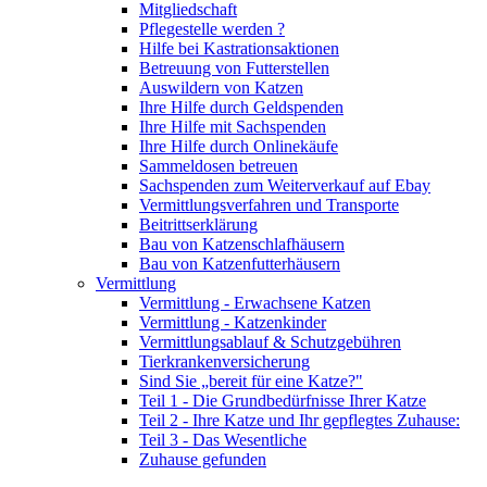
Mitgliedschaft
Pflegestelle werden ?
Hilfe bei Kastrationsaktionen
Betreuung von Futterstellen
Auswildern von Katzen
Ihre Hilfe durch Geldspenden
Ihre Hilfe mit Sachspenden
Ihre Hilfe durch Onlinekäufe
Sammeldosen betreuen
Sachspenden zum Weiterverkauf auf Ebay
Vermittlungsverfahren und Transporte
Beitrittserklärung
Bau von Katzenschlafhäusern
Bau von Katzenfutterhäusern
Vermittlung
Vermittlung - Erwachsene Katzen
Vermittlung - Katzenkinder
Vermittlungsablauf & Schutzgebühren
Tierkrankenversicherung
Sind Sie „bereit für eine Katze?"
Teil 1 - Die Grundbedürfnisse Ihrer Katze
Teil 2 - Ihre Katze und Ihr gepflegtes Zuhause:
Teil 3 - Das Wesentliche
Zuhause gefunden