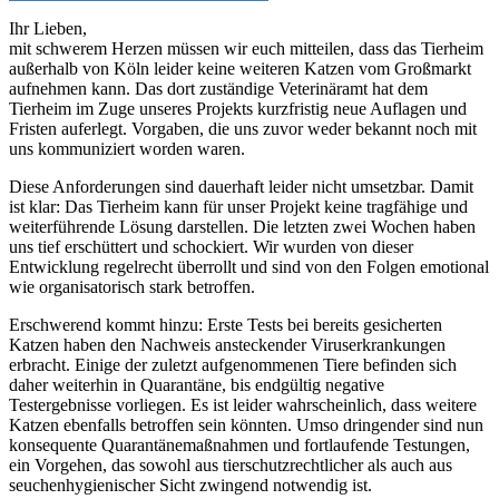
Ihr Lieben,
mit schwerem Herzen müssen wir euch mitteilen, dass das Tierheim
außerhalb von Köln leider keine weiteren Katzen vom Großmarkt
aufnehmen kann. Das dort zuständige Veterinäramt hat dem
Tierheim im Zuge unseres Projekts kurzfristig neue Auflagen und
Fristen auferlegt. Vorgaben, die uns zuvor weder bekannt noch mit
uns kommuniziert worden waren.
Diese Anforderungen sind dauerhaft leider nicht umsetzbar. Damit
ist klar: Das Tierheim kann für unser Projekt keine tragfähige und
weiterführende Lösung darstellen. Die letzten zwei Wochen haben
uns tief erschüttert und schockiert. Wir wurden von dieser
Entwicklung regelrecht überrollt und sind von den Folgen emotional
wie organisatorisch stark betroffen.
Erschwerend kommt hinzu: Erste Tests bei bereits gesicherten
Katzen haben den Nachweis ansteckender Viruserkrankungen
erbracht. Einige der zuletzt aufgenommenen Tiere befinden sich
daher weiterhin in Quarantäne, bis endgültig negative
Testergebnisse vorliegen. Es ist leider wahrscheinlich, dass weitere
Katzen ebenfalls betroffen sein könnten. Umso dringender sind nun
konsequente Quarantänemaßnahmen und fortlaufende Testungen,
ein Vorgehen, das sowohl aus tierschutzrechtlicher als auch aus
seuchenhygienischer Sicht zwingend notwendig ist.