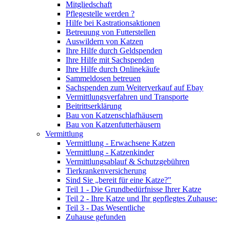
Mitgliedschaft
Pflegestelle werden ?
Hilfe bei Kastrationsaktionen
Betreuung von Futterstellen
Auswildern von Katzen
Ihre Hilfe durch Geldspenden
Ihre Hilfe mit Sachspenden
Ihre Hilfe durch Onlinekäufe
Sammeldosen betreuen
Sachspenden zum Weiterverkauf auf Ebay
Vermittlungsverfahren und Transporte
Beitrittserklärung
Bau von Katzenschlafhäusern
Bau von Katzenfutterhäusern
Vermittlung
Vermittlung - Erwachsene Katzen
Vermittlung - Katzenkinder
Vermittlungsablauf & Schutzgebühren
Tierkrankenversicherung
Sind Sie „bereit für eine Katze?"
Teil 1 - Die Grundbedürfnisse Ihrer Katze
Teil 2 - Ihre Katze und Ihr gepflegtes Zuhause:
Teil 3 - Das Wesentliche
Zuhause gefunden