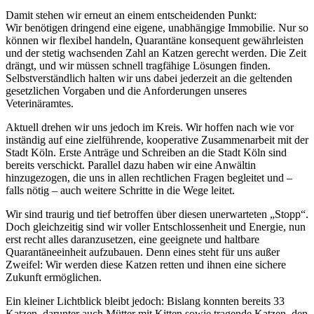
Damit stehen wir erneut an einem entscheidenden Punkt:
Wir benötigen dringend eine eigene, unabhängige Immobilie. Nur so
können wir flexibel handeln, Quarantäne konsequent gewährleisten
und der stetig wachsenden Zahl an Katzen gerecht werden. Die Zeit
drängt, und wir müssen schnell tragfähige Lösungen finden.
Selbstverständlich halten wir uns dabei jederzeit an die geltenden
gesetzlichen Vorgaben und die Anforderungen unseres
Veterinäramtes.
Aktuell drehen wir uns jedoch im Kreis. Wir hoffen nach wie vor
inständig auf eine zielführende, kooperative Zusammenarbeit mit der
Stadt Köln. Erste Anträge und Schreiben an die Stadt Köln sind
bereits verschickt. Parallel dazu haben wir eine Anwältin
hinzugezogen, die uns in allen rechtlichen Fragen begleitet und –
falls nötig – auch weitere Schritte in die Wege leitet.
Wir sind traurig und tief betroffen über diesen unerwarteten „Stopp“.
Doch gleichzeitig sind wir voller Entschlossenheit und Energie, nun
erst recht alles daranzusetzen, eine geeignete und haltbare
Quarantäneeinheit aufzubauen. Denn eines steht für uns außer
Zweifel: Wir werden diese Katzen retten und ihnen eine sichere
Zukunft ermöglichen.
Ein kleiner Lichtblick bleibt jedoch: Bislang konnten bereits 33
Katzen, darunter auch Mütter mit Kitten sowie tragende Katzen, den