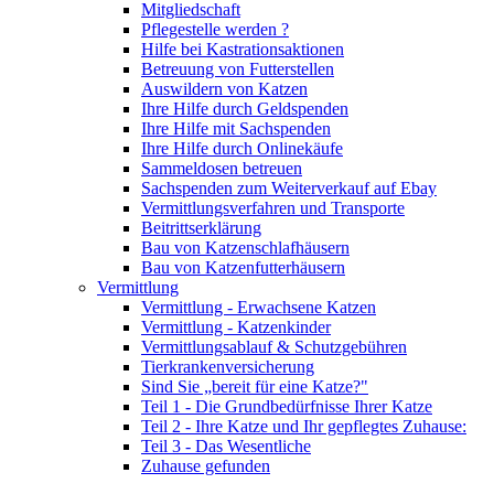
Mitgliedschaft
Pflegestelle werden ?
Hilfe bei Kastrationsaktionen
Betreuung von Futterstellen
Auswildern von Katzen
Ihre Hilfe durch Geldspenden
Ihre Hilfe mit Sachspenden
Ihre Hilfe durch Onlinekäufe
Sammeldosen betreuen
Sachspenden zum Weiterverkauf auf Ebay
Vermittlungsverfahren und Transporte
Beitrittserklärung
Bau von Katzenschlafhäusern
Bau von Katzenfutterhäusern
Vermittlung
Vermittlung - Erwachsene Katzen
Vermittlung - Katzenkinder
Vermittlungsablauf & Schutzgebühren
Tierkrankenversicherung
Sind Sie „bereit für eine Katze?"
Teil 1 - Die Grundbedürfnisse Ihrer Katze
Teil 2 - Ihre Katze und Ihr gepflegtes Zuhause:
Teil 3 - Das Wesentliche
Zuhause gefunden