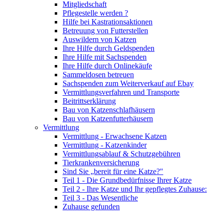
Mitgliedschaft
Pflegestelle werden ?
Hilfe bei Kastrationsaktionen
Betreuung von Futterstellen
Auswildern von Katzen
Ihre Hilfe durch Geldspenden
Ihre Hilfe mit Sachspenden
Ihre Hilfe durch Onlinekäufe
Sammeldosen betreuen
Sachspenden zum Weiterverkauf auf Ebay
Vermittlungsverfahren und Transporte
Beitrittserklärung
Bau von Katzenschlafhäusern
Bau von Katzenfutterhäusern
Vermittlung
Vermittlung - Erwachsene Katzen
Vermittlung - Katzenkinder
Vermittlungsablauf & Schutzgebühren
Tierkrankenversicherung
Sind Sie „bereit für eine Katze?"
Teil 1 - Die Grundbedürfnisse Ihrer Katze
Teil 2 - Ihre Katze und Ihr gepflegtes Zuhause:
Teil 3 - Das Wesentliche
Zuhause gefunden