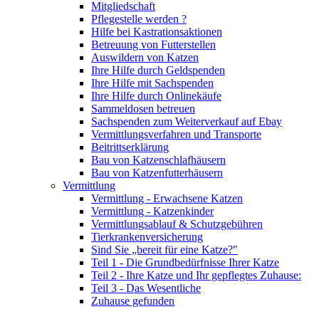
Mitgliedschaft
Pflegestelle werden ?
Hilfe bei Kastrationsaktionen
Betreuung von Futterstellen
Auswildern von Katzen
Ihre Hilfe durch Geldspenden
Ihre Hilfe mit Sachspenden
Ihre Hilfe durch Onlinekäufe
Sammeldosen betreuen
Sachspenden zum Weiterverkauf auf Ebay
Vermittlungsverfahren und Transporte
Beitrittserklärung
Bau von Katzenschlafhäusern
Bau von Katzenfutterhäusern
Vermittlung
Vermittlung - Erwachsene Katzen
Vermittlung - Katzenkinder
Vermittlungsablauf & Schutzgebühren
Tierkrankenversicherung
Sind Sie „bereit für eine Katze?"
Teil 1 - Die Grundbedürfnisse Ihrer Katze
Teil 2 - Ihre Katze und Ihr gepflegtes Zuhause:
Teil 3 - Das Wesentliche
Zuhause gefunden