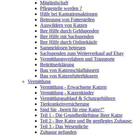
Mitgliedschaft
Pflegestelle werden ?
Hilfe bei Kastrationsaktionen
Betreuung von Futterstellen
Auswildern von Katzen
Ihre Hilfe durch Geldspenden
Ihre Hilfe mit Sachspenden
Ihre Hilfe durch Onlinekäufe
Sammeldosen betreuen
Sachspenden zum Weiterverkauf auf Ebay
Vermittlungsverfahren und Transporte
Beitrittserklärung
Bau von Katzenschlafhäusern
Bau von Katzenfutterhäusern
Vermittlung
Vermittlung - Erwachsene Katzen
Vermittlung - Katzenkinder
Vermittlungsablauf & Schutzgebühren
Tierkrankenversicherung
Sind Sie „bereit für eine Katze?"
Teil 1 - Die Grundbedürfnisse Ihrer Katze
Teil 2 - Ihre Katze und Ihr gepflegtes Zuhause:
Teil 3 - Das Wesentliche
Zuhause gefunden