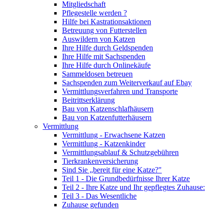
Mitgliedschaft
Pflegestelle werden ?
Hilfe bei Kastrationsaktionen
Betreuung von Futterstellen
Auswildern von Katzen
Ihre Hilfe durch Geldspenden
Ihre Hilfe mit Sachspenden
Ihre Hilfe durch Onlinekäufe
Sammeldosen betreuen
Sachspenden zum Weiterverkauf auf Ebay
Vermittlungsverfahren und Transporte
Beitrittserklärung
Bau von Katzenschlafhäusern
Bau von Katzenfutterhäusern
Vermittlung
Vermittlung - Erwachsene Katzen
Vermittlung - Katzenkinder
Vermittlungsablauf & Schutzgebühren
Tierkrankenversicherung
Sind Sie „bereit für eine Katze?"
Teil 1 - Die Grundbedürfnisse Ihrer Katze
Teil 2 - Ihre Katze und Ihr gepflegtes Zuhause:
Teil 3 - Das Wesentliche
Zuhause gefunden