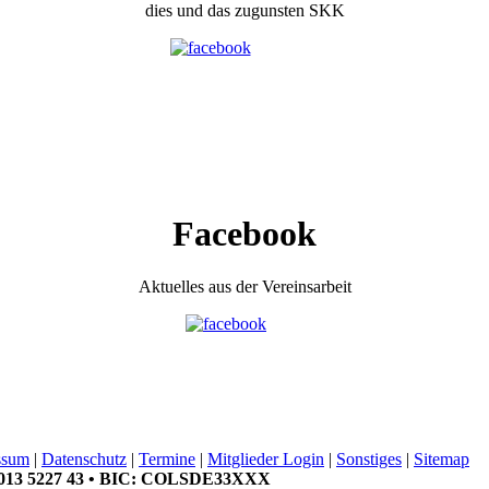
dies und das zugunsten SKK
Facebook
Aktuelles aus der Vereinsarbeit
ssum
|
Datenschutz
|
Termine
|
Mitglieder Login
|
Sonstiges
|
Sitemap
 0013 5227 43 • BIC: COLSDE33XXX