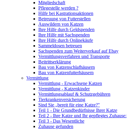
Mitgliedschaft
Pflegestelle werden ?
Hilfe bei Kastrationsaktionen
Betreuung von Futterstellen
Auswildern von Katzen
Ihre Hilfe durch Geldspenden
Ihre Hilfe mit Sachspenden
Ihre Hilfe durch Onlinekäufe
Sammeldosen betreuen
Sachspenden zum Weiterverkauf auf Ebay
Vermittlungsverfahren und Transporte
Beitrittserklärung
Bau von Katzenschlafhäusern
Bau von Katzenfutterhäusern
Vermittlung
Vermittlung - Erwachsene Katzen
Vermittlung - Katzenkinder
Vermittlungsablauf & Schutzgebühren
Tierkrankenversicherung
Sind Sie „bereit für eine Katze?"
Teil 1 - Die Grundbedürfnisse Ihrer Katze
Teil 2 - Ihre Katze und Ihr gepflegtes Zuhause:
Teil 3 - Das Wesentliche
Zuhause gefunden