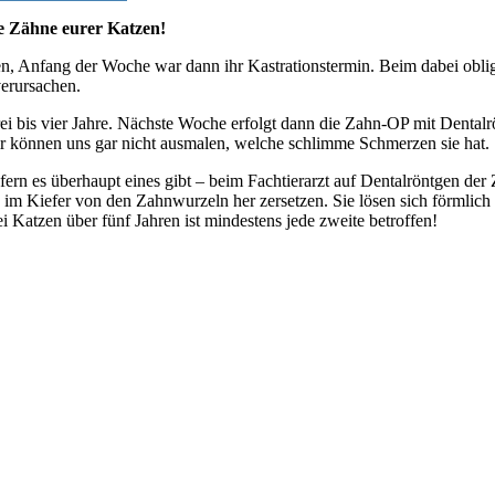
ie Zähne eurer Katzen!
, Anfang der Woche war dann ihr Kastrationstermin. Beim dabei obliga
verursachen.
 drei bis vier Jahre. Nächste Woche erfolgt dann die Zahn-OP mit Dental
ir können uns gar nicht ausmalen, welche schlimme Schmerzen sie hat.
fern es überhaupt eines gibt – beim Fachtierarzt auf Dentalröntgen d
e im Kiefer von den Zahnwurzeln her zersetzen. Sie lösen sich förmlich
 Katzen über fünf Jahren ist mindestens jede zweite betroffen!