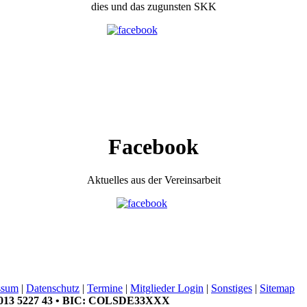
dies und das zugunsten SKK
Facebook
Aktuelles aus der Vereinsarbeit
ssum
|
Datenschutz
|
Termine
|
Mitglieder Login
|
Sonstiges
|
Sitemap
 0013 5227 43 • BIC: COLSDE33XXX