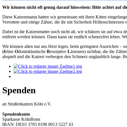
Wir können nicht oft genug darauf hinweisen: Bitte achtet auf d
Diese Katzenmama hatten wir gemeinsam mit ihren Kitten eingefangen
Verrottete und eitrige Zähne, die ihr mit Sicherheit Höllenschmerzen 
Dabei ist die Katzenmutter noch nicht alt, wir schätzen sie auf etwa
entfernt werden können. Dann kann sie endlich schmerzfrei leben. W
Wir können allen nur ans Herz legen, beim geringsten Anzeichen – so
(
f
eline
O
dontoklastische
R
esorptive
L
äsionen) sichtbar, die die Zähn
abspielt und die Katzen verbergen den Schmerz unglaublich lange. Bei
Spenden
an Straßenkatzen Köln e.V.
Spendenkonto
Sparkasse KölnBonn
IBAN: DE03 3705 0198 0013 5227 43