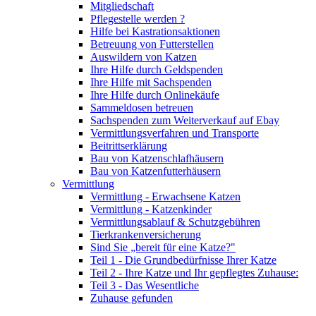
Mitgliedschaft
Pflegestelle werden ?
Hilfe bei Kastrationsaktionen
Betreuung von Futterstellen
Auswildern von Katzen
Ihre Hilfe durch Geldspenden
Ihre Hilfe mit Sachspenden
Ihre Hilfe durch Onlinekäufe
Sammeldosen betreuen
Sachspenden zum Weiterverkauf auf Ebay
Vermittlungsverfahren und Transporte
Beitrittserklärung
Bau von Katzenschlafhäusern
Bau von Katzenfutterhäusern
Vermittlung
Vermittlung - Erwachsene Katzen
Vermittlung - Katzenkinder
Vermittlungsablauf & Schutzgebühren
Tierkrankenversicherung
Sind Sie „bereit für eine Katze?"
Teil 1 - Die Grundbedürfnisse Ihrer Katze
Teil 2 - Ihre Katze und Ihr gepflegtes Zuhause:
Teil 3 - Das Wesentliche
Zuhause gefunden