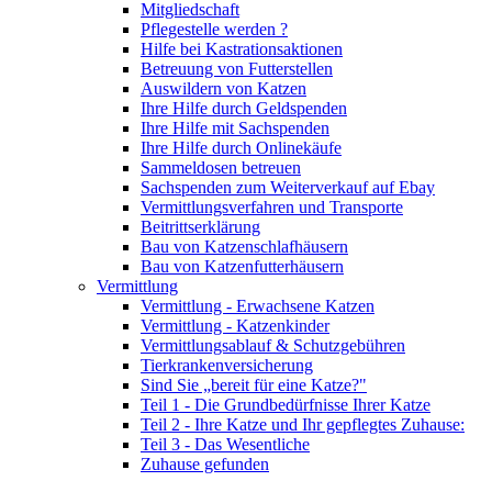
Mitgliedschaft
Pflegestelle werden ?
Hilfe bei Kastrationsaktionen
Betreuung von Futterstellen
Auswildern von Katzen
Ihre Hilfe durch Geldspenden
Ihre Hilfe mit Sachspenden
Ihre Hilfe durch Onlinekäufe
Sammeldosen betreuen
Sachspenden zum Weiterverkauf auf Ebay
Vermittlungsverfahren und Transporte
Beitrittserklärung
Bau von Katzenschlafhäusern
Bau von Katzenfutterhäusern
Vermittlung
Vermittlung - Erwachsene Katzen
Vermittlung - Katzenkinder
Vermittlungsablauf & Schutzgebühren
Tierkrankenversicherung
Sind Sie „bereit für eine Katze?"
Teil 1 - Die Grundbedürfnisse Ihrer Katze
Teil 2 - Ihre Katze und Ihr gepflegtes Zuhause:
Teil 3 - Das Wesentliche
Zuhause gefunden