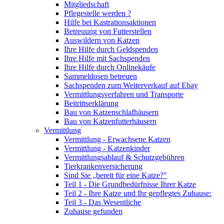
Mitgliedschaft
Pflegestelle werden ?
Hilfe bei Kastrationsaktionen
Betreuung von Futterstellen
Auswildern von Katzen
Ihre Hilfe durch Geldspenden
Ihre Hilfe mit Sachspenden
Ihre Hilfe durch Onlinekäufe
Sammeldosen betreuen
Sachspenden zum Weiterverkauf auf Ebay
Vermittlungsverfahren und Transporte
Beitrittserklärung
Bau von Katzenschlafhäusern
Bau von Katzenfutterhäusern
Vermittlung
Vermittlung - Erwachsene Katzen
Vermittlung - Katzenkinder
Vermittlungsablauf & Schutzgebühren
Tierkrankenversicherung
Sind Sie „bereit für eine Katze?"
Teil 1 - Die Grundbedürfnisse Ihrer Katze
Teil 2 - Ihre Katze und Ihr gepflegtes Zuhause:
Teil 3 - Das Wesentliche
Zuhause gefunden