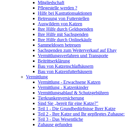
Mitgliedschaft
Pflegestelle werden ?
Hilfe bei Kastrationsaktionen
Betreuung von Futterstellen
Auswildern von Katzen
Ihre Hilfe durch Geldspenden
Ihre Hilfe mit Sachspenden
Ihre Hilfe durch Onlinekäufe
Sammeldosen betreuen
Sachspenden zum Weiterverkauf auf Ebay
Vermittlungsverfahren und Transporte
Beitrittserklärung
Bau von Katzenschlafhäusern
Bau von Katzenfutterhäusern
Vermittlung
Vermittlung - Erwachsene Katzen
Vermittlung - Katzenkinder
Vermittlungsablauf & Schutzgebühren
Tierkrankenversicherung
Sind Sie „bereit für eine Katze?"
Teil 1 - Die Grundbedürfnisse Ihrer Katze
Teil 2 - Ihre Katze und Ihr gepflegtes Zuhause:
Teil 3 - Das Wesentliche
Zuhause gefunden