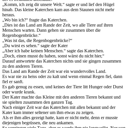
„Komm, ich zeig dir unsere Welt.“ sagte er und lief den Hügel
hinab. Das kleine Katerchen kam aus dem Staunen nicht mehr
heraus.
„Wo bin ich?“ fragte das Katerchen.
„Dies ist das Land am Rande der Zeit, wo alle Tiere auf ihren
Menschen warten. Dann gehen sie zusammen über die
Regenbogenbrücke.“
„Was ist das, die Regenbogenbrücke?“
„Du wirst es sehen.“ sagte der Kater
„Aber ich habe keinen Menschen.“ sagte das Katerchen.
„Doch, einen musst du haben, sonst wärst du nicht hier,“
Darauf antwortete das Katerchen nichts und sie gingen zusammen
zu den anderen Tieren.
Das Land am Rande der Zeit war ein wundervolles Land.
Es war nie zu heiss oder zu kalt und wenn einmal Regen fiel, dann
fiel er sanft.
Es gab genug zu essen, und keines der Tiere litt Hunger oder Durst
oder wurde krank.
Der Kater machte das Kleine mit den anderen Tieren bekannt und
sie spielten zusammen den ganzen Tag.
Nach einiger Zeit war das Katerchen mit allen bekannt und der
Kater kam immer seltener um ihm etwas zu zeigen.
Als er ihm alles gezeigt hatte, kam er nicht mehr, denn er musste
diejenigen begrüssen, die neu ankamen.
So vergingen viele Tage, aber es wurde ihm nie langweilig. Nur von