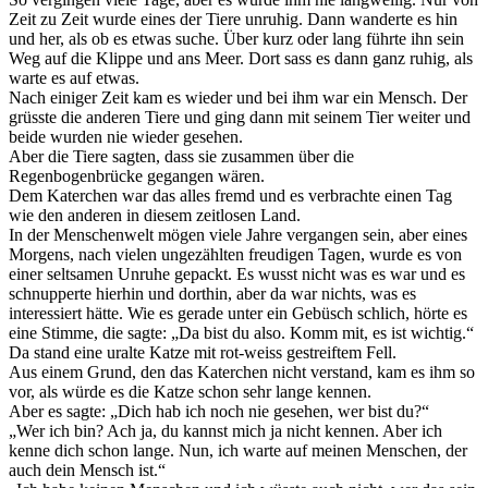
Zeit zu Zeit wurde eines der Tiere unruhig. Dann wanderte es hin
und her, als ob es etwas suche. Über kurz oder lang führte ihn sein
Weg auf die Klippe und ans Meer. Dort sass es dann ganz ruhig, als
warte es auf etwas.
Nach einiger Zeit kam es wieder und bei ihm war ein Mensch. Der
grüsste die anderen Tiere und ging dann mit seinem Tier weiter und
beide wurden nie wieder gesehen.
Aber die Tiere sagten, dass sie zusammen über die
Regenbogenbrücke gegangen wären.
Dem Katerchen war das alles fremd und es verbrachte einen Tag
wie den anderen in diesem zeitlosen Land.
In der Menschenwelt mögen viele Jahre vergangen sein, aber eines
Morgens, nach vielen ungezählten freudigen Tagen, wurde es von
einer seltsamen Unruhe gepackt. Es wusst nicht was es war und es
schnupperte hierhin und dorthin, aber da war nichts, was es
interessiert hätte. Wie es gerade unter ein Gebüsch schlich, hörte es
eine Stimme, die sagte: „Da bist du also. Komm mit, es ist wichtig.“
Da stand eine uralte Katze mit rot-weiss gestreiftem Fell.
Aus einem Grund, den das Katerchen nicht verstand, kam es ihm so
vor, als würde es die Katze schon sehr lange kennen.
Aber es sagte: „Dich hab ich noch nie gesehen, wer bist du?“
„Wer ich bin? Ach ja, du kannst mich ja nicht kennen. Aber ich
kenne dich schon lange. Nun, ich warte auf meinen Menschen, der
auch dein Mensch ist.“