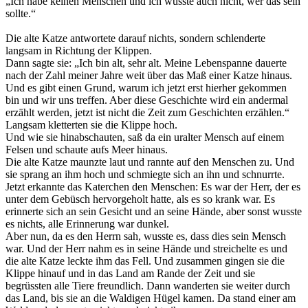
„Ich habe keinen Menschen und ich wüsste auch nicht, wer das sein
sollte.“
Die alte Katze antwortete darauf nichts, sondern schlenderte
langsam in Richtung der Klippen.
Dann sagte sie: „Ich bin alt, sehr alt. Meine Lebenspanne dauerte
nach der Zahl meiner Jahre weit über das Maß einer Katze hinaus.
Und es gibt einen Grund, warum ich jetzt erst hierher gekommen
bin und wir uns treffen. Aber diese Geschichte wird ein andermal
erzählt werden, jetzt ist nicht die Zeit zum Geschichten erzählen.“
Langsam kletterten sie die Klippe hoch.
Und wie sie hinabschauten, saß da ein uralter Mensch auf einem
Felsen und schaute aufs Meer hinaus.
Die alte Katze maunzte laut und rannte auf den Menschen zu. Und
sie sprang an ihm hoch und schmiegte sich an ihn und schnurrte.
Jetzt erkannte das Katerchen den Menschen: Es war der Herr, der es
unter dem Gebüsch hervorgeholt hatte, als es so krank war. Es
erinnerte sich an sein Gesicht und an seine Hände, aber sonst wusste
es nichts, alle Erinnerung war dunkel.
Aber nun, da es den Herrn sah, wusste es, dass dies sein Mensch
war. Und der Herr nahm es in seine Hände und streichelte es und
die alte Katze leckte ihm das Fell. Und zusammen gingen sie die
Klippe hinauf und in das Land am Rande der Zeit und sie
begrüssten alle Tiere freundlich. Dann wanderten sie weiter durch
das Land, bis sie an die Waldigen Hügel kamen. Da stand einer am