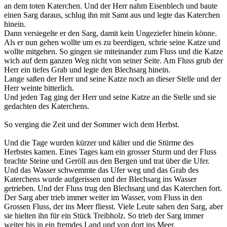
an dem toten Katerchen. Und der Herr nahm Eisenblech und baute
einen Sarg daraus, schlug ihn mit Samt aus und legte das Katerchen
hinein.
Dann versiegelte er den Sarg, damit kein Ungeziefer hinein könne.
Als er nun gehen wollte um es zu beerdigen, schrie seine Katze und
wollte mitgehen. So gingen sie miteinander zum Fluss und die Katze
wich auf dem ganzen Weg nicht von seiner Seite. Am Fluss grub der
Herr ein tiefes Grab und legte den Blechsarg hinein.
Lange saßen der Herr und seine Katze noch an dieser Stelle und der
Herr weinte bitterlich.
Und jeden Tag ging der Herr und seine Katze an die Stelle und sie
gedachten des Katerchens.
So verging die Zeit und der Sommer wich dem Herbst.
Und die Tage wurden kürzer und kälter und die Stürme des
Herbstes kamen. Eines Tages kam ein grosser Sturm und der Fluss
brachte Steine und Geröll aus den Bergen und trat über die Ufer.
Und das Wasser schwemmte das Ufer weg und das Grab des
Katerchens wurde aufgerissen und der Blechsarg ins Wasser
getrieben. Und der Fluss trug den Blechsarg und das Katerchen fort.
Der Sarg aber trieb immer weiter im Wasser, vom Fluss in den
Grossen Fluss, der ins Meer fliesst. Viele Leute sahen den Sarg, aber
sie hielten ihn für ein Stück Treibholz. So trieb der Sarg immer
weiter bis in ein fremdes Land und von dort ins Meer.