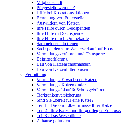
Mitgliedschaft
Pflegestelle werden ?
Hilfe bei Kastrationsaktionen
Betreuung von Futterstellen
Auswildern von Katzen
Ihre Hilfe durch Geldspenden
Ihre Hilfe mit Sachspenden
Ihre Hilfe durch Onlinekäufe
Sammeldosen betreuen
Sachspenden zum Weiterverkauf auf Ebay
Vermittlungsverfahren und Transporte
Beitrittserklärung
Bau von Katzenschlafhäusern
Bau von Katzenfutterhäusern
Vermittlung
Vermittlung - Erwachsene Katzen
Vermittlung - Katzenkinder
Vermittlungsablauf & Schutzgebühren
Tierkrankenversicherung
Sind Sie „bereit für eine Katze?"
Teil 1 - Die Grundbedürfnisse Ihrer Katze
Teil 2 - Ihre Katze und Ihr gepflegtes Zuhause:
Teil 3 - Das Wesentliche
Zuhause gefunden