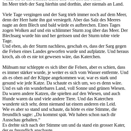
Im Meer trieb der Sarg hierhin und dorthin, aber niemals an Land.
Viele Tage vergingen und der Sarg trieb immer noch auf dem Meer,
denn der Herr hatte ihn gut versiegelt. Aber das Salz des Meeres
nagte an dem Blech und bald würde es aufbrechen. Eines Tages
zogen Wolken auf und ein schlimmer Sturm zog über das Meer. Der
Blechsarg wurde hin und her gerissen und der Sturm tobte viele
Tage.
Und eben, als der Sturm nachliess, geschah es, dass der Sarg gegen
die Felsen eines Landes geworfen wurde und aufplatzte. Und heraus
kroch, als ob es nie tot gewesen wäre, das Katerchen.
Mühsam nur schleppte es sich über die Felsen, aber es schien, dass
es immer stärker wurde, je weiter es sich vom Wasser entfernte. Und
als es oben auf der Klippe angekommen war, war es stark und
gesund wie jede Katze. Da schaute es sich um, wo es denn wäre.
Und es sah ein wunderbares Land, voll Sonne und grünen Wiesen.
Da waren andere Katzen, die spielten auf den Wiesen, und auch
Hunde waren da und viele andere Tiere. Und das Katerchen
wunderte sich sehr, denn niemand tat einem anderen ein Leid.
Wie es aber so stand und schaute, da hörte es eine Stimme, die
freundlich sagte: „Du kommst spät. Wir haben schon nach dir
Ausschau gehalten.“
Es drehte sich nach der Stimme um und da stand ein grosser Kater,
der es freundlich anschaute.