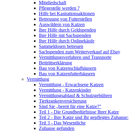
Mitgliedschaft
Pflegestelle werden ?
Hilfe bei Kastrationsaktionen
Betreuung von Futterstellen
Auswildern von Katzen
Ihre Hilfe durch Geldspenden
Ihre Hilfe mit Sachspenden
Ihre Hilfe durch Onlinekäufe
Sammeldosen betreuen
Sachspenden zum Weiterverkauf auf Ebay
Vermittlungsverfahren und Transporte
Beitrittserklärung
Bau von Katzenschlafhäusern
Bau von Katzenfutterhäusern
Vermittlung
Vermittlung - Erwachsene Katzen
Vermittlung - Katzenkinder
Vermittlungsablauf & Schutzgebühren
Tierkrankenversicherung
Sind Sie „bereit für eine Katze?"
Teil 1 - Die Grundbedürfnisse Ihrer Katze
Teil 2 - Ihre Katze und Ihr gepflegtes Zuhause:
Teil 3 - Das Wesentliche
Zuhause gefunden