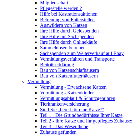
Mitgliedschaft
Pflegestelle werden ?
Hilfe bei Kastrationsaktionen
Betreuung von Futterstellen
Auswildern von Katzen
Ihre Hilfe durch Geldspenden
Ihre Hilfe mit Sachspenden
Ihre Hilfe durch Onlinekäufe
Sammeldosen betreuen
Sachspenden zum Weiterverkauf auf Ebay
Vermittlungsverfahren und Transporte
Beitrittserklärung
Bau von Katzenschlafhäusern
Bau von Katzenfutterhäusern
Vermittlung
Vermittlung - Erwachsene Katzen
Vermittlung - Katzenkinder
Vermittlungsablauf & Schutzgebühren
Tierkrankenversicherung
Sind Sie „bereit für eine Katze?"
Teil 1 - Die Grundbedürfnisse Ihrer Katze
Teil 2 - Ihre Katze und Ihr gepflegtes Zuhause:
Teil 3 - Das Wesentliche
Zuhause gefunden