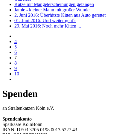
Katze mit Mangelerscheinungen gefangen
Jamie - kleiner Mann mit großer Wunde
2. Juni 2016: Überhitzte Kitten aus Auto gerettet
01. Juni 2016: Und weiter geht´s
29. Mai 2016: Noch mehr Kitten ...
4
5
6
7
8
9
10
Spenden
an Straßenkatzen Köln e.V.
Spendenkonto
Sparkasse KölnBonn
IBAN: DE03 3705 0198 0013 5227 43