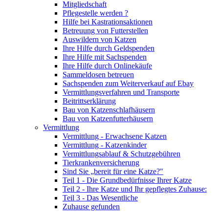
Mitgliedschaft
Pflegestelle werden ?
Hilfe bei Kastrationsaktionen
Betreuung von Futterstellen
Auswildern von Katzen
Ihre Hilfe durch Geldspenden
Ihre Hilfe mit Sachspenden
Ihre Hilfe durch Onlinekäufe
Sammeldosen betreuen
Sachspenden zum Weiterverkauf auf Ebay
Vermittlungsverfahren und Transporte
Beitrittserklärung
Bau von Katzenschlafhäusern
Bau von Katzenfutterhäusern
Vermittlung
Vermittlung - Erwachsene Katzen
Vermittlung - Katzenkinder
Vermittlungsablauf & Schutzgebühren
Tierkrankenversicherung
Sind Sie „bereit für eine Katze?"
Teil 1 - Die Grundbedürfnisse Ihrer Katze
Teil 2 - Ihre Katze und Ihr gepflegtes Zuhause:
Teil 3 - Das Wesentliche
Zuhause gefunden