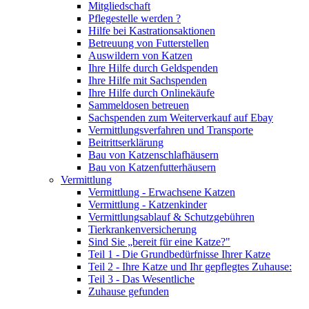
Mitgliedschaft
Pflegestelle werden ?
Hilfe bei Kastrationsaktionen
Betreuung von Futterstellen
Auswildern von Katzen
Ihre Hilfe durch Geldspenden
Ihre Hilfe mit Sachspenden
Ihre Hilfe durch Onlinekäufe
Sammeldosen betreuen
Sachspenden zum Weiterverkauf auf Ebay
Vermittlungsverfahren und Transporte
Beitrittserklärung
Bau von Katzenschlafhäusern
Bau von Katzenfutterhäusern
Vermittlung
Vermittlung - Erwachsene Katzen
Vermittlung - Katzenkinder
Vermittlungsablauf & Schutzgebühren
Tierkrankenversicherung
Sind Sie „bereit für eine Katze?"
Teil 1 - Die Grundbedürfnisse Ihrer Katze
Teil 2 - Ihre Katze und Ihr gepflegtes Zuhause:
Teil 3 - Das Wesentliche
Zuhause gefunden