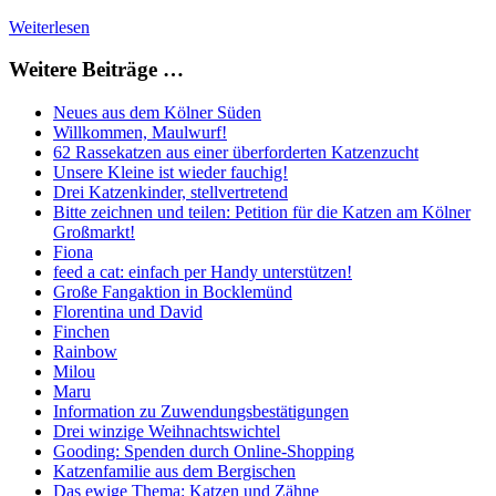
Weiterlesen
Weitere Beiträge …
Neues aus dem Kölner Süden
Willkommen, Maulwurf!
62 Rassekatzen aus einer überforderten Katzenzucht
Unsere Kleine ist wieder fauchig!
Drei Katzenkinder, stellvertretend
Bitte zeichnen und teilen: Petition für die Katzen am Kölner
Großmarkt!
Fiona
feed a cat: einfach per Handy unterstützen!
Große Fangaktion in Bocklemünd
Florentina und David
Finchen
Rainbow
Milou
Maru
Information zu Zuwendungsbestätigungen
Drei winzige Weihnachtswichtel
Gooding: Spenden durch Online-Shopping
Katzenfamilie aus dem Bergischen
Das ewige Thema: Katzen und Zähne