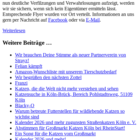
nun deutliche Verfilzungen und Verwahrlosungen aufzeigt, werden
wir sie sichern, wenn sich kein Eigentümer ermitteln lässt.
Entsprechende Flyer wurden vor Ort verteilt. Informationen an uns
gern per Nachricht auf
Facebook
oder via
E-Mail
.
Weiterlesen
Weitere Beiträge …
Wir brauchen Deine Stimme als neuer Partnerverein von
Strayz!
Felian kämpft
Amazon-Wunschliste mit unserem Tierschutzbedarf
Wir begrüßen den nächsten Zottel
Franzi
Katzen, die die Welt nicht mehr verstehen und sehen
Katzensuche in Köln-Brück, Bereich Pohlstadtsweg, 51109
Köln
Blacky-O
Warum betreute Futterstellen für wildlebende Katzen so
wichtig sind
Kalender 2026 und mehr zugunsten Straßenkatzen Köln e. V.
Abstimmen für Großmarkt Katzen Köln bei RheinStart!
Ein Song für die Katzen vom Großmarkt
Kalender 2026 und mehr!