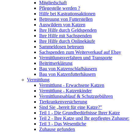
Mitgliedschaft
Pflegestelle werden ?
Hilfe bei Kastrationsaktionen
Betreuung von Futterstellen
Auswildern von Katzen
Ihre Hilfe durch Geldspenden
Ihre Hilfe mit Sachspenden
Ihre Hilfe durch Onlinekäufe
Sammeldosen betreuen
Sachspenden zum Weiterverkauf auf Ebay
Vermittlungsverfahren und Transporte
Beitrittserklärung
Bau von Katzenschlafhäusern
Bau von Katzenfutterhäusern
Vermittlung
Vermittlung - Erwachsene Katzen
Vermittlung - Katzenkinder
Vermittlungsablauf & Schutzgebühren
Tierkrankenversicherung
Sind Sie „bereit für eine Katze?"
Teil 1 - Die Grundbedürfnisse Ihrer Katze
Teil 2 - Ihre Katze und Ihr gepflegtes Zuhause:
Teil 3 - Das Wesentliche
Zuhause gefunden