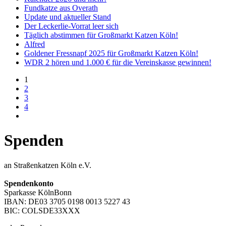
Fundkatze aus Overath
Update und aktueller Stand
Der Leckerlie-Vorrat leer sich
Täglich abstimmen für Großmarkt Katzen Köln!
Alfred
Goldener Fressnapf 2025 für Großmarkt Katzen Köln!
WDR 2 hören und 1.000 € für die Vereinskasse gewinnen!
1
2
3
4
Spenden
an Straßenkatzen Köln e.V.
Spendenkonto
Sparkasse KölnBonn
IBAN: DE03 3705 0198 0013 5227 43
BIC: COLSDE33XXX