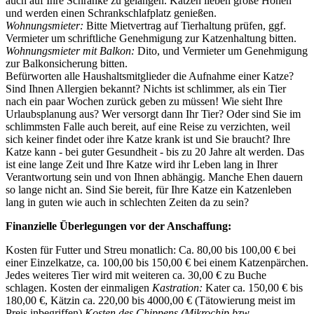
auch auf Ihre Schränke zu gelangen. Katzen lieben große Höhen
und werden einen Schrankschlafplatz genießen.
Wohnungsmieter:
Bitte Mietvertrag auf Tierhaltung prüfen, ggf.
Vermieter um schriftliche Genehmigung zur Katzenhaltung bitten.
Wohnungsmieter mit Balkon:
Dito, und Vermieter um Genehmigung
zur Balkonsicherung bitten.
Befürworten alle Haushaltsmitglieder die Aufnahme einer Katze?
Sind Ihnen Allergien bekannt? Nichts ist schlimmer, als ein Tier
nach ein paar Wochen zurück geben zu müssen! Wie sieht Ihre
Urlaubsplanung aus? Wer versorgt dann Ihr Tier? Oder sind Sie im
schlimmsten Falle auch bereit, auf eine Reise zu verzichten, weil
sich keiner findet oder ihre Katze krank ist und Sie braucht? Ihre
Katze kann - bei guter Gesundheit - bis zu 20 Jahre alt werden. Das
ist eine lange Zeit und Ihre Katze wird ihr Leben lang in Ihrer
Verantwortung sein und von Ihnen abhängig. Manche Ehen dauern
so lange nicht an. Sind Sie bereit, für Ihre Katze ein Katzenleben
lang in guten wie auch in schlechten Zeiten da zu sein?
Finanzielle Überlegungen vor der Anschaffung:
Kosten für Futter und Streu monatlich: Ca. 80,00 bis 100,00 € bei
einer Einzelkatze, ca. 100,00 bis 150,00 € bei einem Katzenpärchen.
Jedes weiteres Tier wird mit weiteren ca. 30,00 € zu Buche
schlagen. Kosten der einmaligen
Kastration:
Kater ca. 150,00 € bis
180,00 €, Kätzin ca. 220,00 bis 4000,00 € (Tätowierung meist im
Preis inbegriffen)
Kosten des Chippens (Mikrochip bzw.