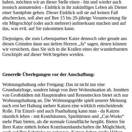
haben, möchten wir an dieser Stelle einen - hin und wieder auch
ironisch anmutenden - Einblick in ihr zukünftiges Leben als Diener
einer Samtpfote geben. Dieser Einblick soll sie auf keinen Fall
abschrecken, soll aber auf Ihre 15 bis 20-jährige Verantwortung für
ein Mitgeschöpf (oder auch mehrere) aufmerksam machen und auf
das, was evtl. auf Sie zukommen kann.
Diejenigen, die zum Lebenspartner Katze dennoch oder gerade aus
diesen Gründen dann aus tiefem Herzen „Ja“ sagen, denen können
wir versichern, dass Sie sich in die Krallen eines der wunderbarsten
Geschöpfe auf dieser Welt begeben werden.
Generelle Überlegungen vor der Anschaffung:
Wohnungshaltung oder Freigang: Das ist nicht nur eine
Grundsatzfrage, sondern hängt von ihrer Wohnsituation ab. Inmitten
von Großstädten mit Hauptstraßen und Rennstrecken bietet sich nur
Wohnungshaltung an. Die Wohnungsgröße spielt unserer Meinung
nach erst bei Haltung mehrer Katzen eine wirklich entscheidende
Rolle. Für Einzel- und auch Paarhaltung kann man - da Katzen
räumlich leben - mit Kratzbäumen, Spieltürmen und „Cat-Works“
mehr Platz bieten, als die normale Grundfläche hergibt. Bieten Sie
Ihrer Katze mittels hohen Kratzbaumlandschaften die Möglichkeit,