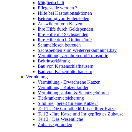
Mitgliedschaft
Pflegestelle werden ?
Hilfe bei Kastrationsaktionen
Betreuung von Futterstellen
Auswildern von Katzen
Ihre Hilfe durch Geldspenden
Ihre Hilfe mit Sachspenden
Ihre Hilfe durch Onlinekäufe
Sammeldosen betreuen
Sachspenden zum Weiterverkauf auf Ebay
Vermittlungsverfahren und Transporte
Beitrittserklärung
Bau von Katzenschlafhäusern
Bau von Katzenfutterhäusern
Vermittlung
Vermittlung - Erwachsene Katzen
Vermittlung - Katzenkinder
Vermittlungsablauf & Schutzgebühren
Tierkrankenversicherung
Sind Sie „bereit für eine Katze?"
Teil 1 - Die Grundbedürfnisse Ihrer Katze
Teil 2 - Ihre Katze und Ihr gepflegtes Zuhause:
Teil 3 - Das Wesentliche
Zuhause gefunden