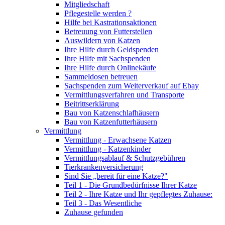
Mitgliedschaft
Pflegestelle werden ?
Hilfe bei Kastrationsaktionen
Betreuung von Futterstellen
Auswildern von Katzen
Ihre Hilfe durch Geldspenden
Ihre Hilfe mit Sachspenden
Ihre Hilfe durch Onlinekäufe
Sammeldosen betreuen
Sachspenden zum Weiterverkauf auf Ebay
Vermittlungsverfahren und Transporte
Beitrittserklärung
Bau von Katzenschlafhäusern
Bau von Katzenfutterhäusern
Vermittlung
Vermittlung - Erwachsene Katzen
Vermittlung - Katzenkinder
Vermittlungsablauf & Schutzgebühren
Tierkrankenversicherung
Sind Sie „bereit für eine Katze?"
Teil 1 - Die Grundbedürfnisse Ihrer Katze
Teil 2 - Ihre Katze und Ihr gepflegtes Zuhause:
Teil 3 - Das Wesentliche
Zuhause gefunden