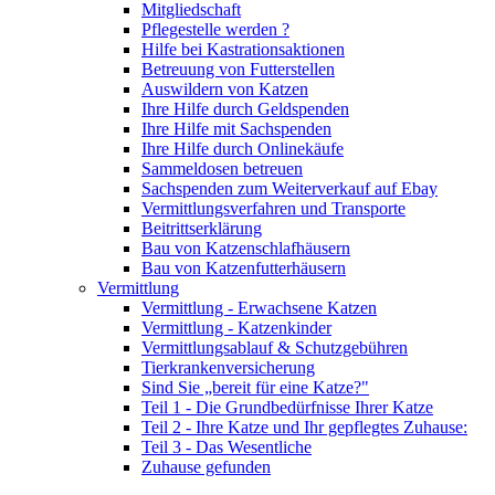
Mitgliedschaft
Pflegestelle werden ?
Hilfe bei Kastrationsaktionen
Betreuung von Futterstellen
Auswildern von Katzen
Ihre Hilfe durch Geldspenden
Ihre Hilfe mit Sachspenden
Ihre Hilfe durch Onlinekäufe
Sammeldosen betreuen
Sachspenden zum Weiterverkauf auf Ebay
Vermittlungsverfahren und Transporte
Beitrittserklärung
Bau von Katzenschlafhäusern
Bau von Katzenfutterhäusern
Vermittlung
Vermittlung - Erwachsene Katzen
Vermittlung - Katzenkinder
Vermittlungsablauf & Schutzgebühren
Tierkrankenversicherung
Sind Sie „bereit für eine Katze?"
Teil 1 - Die Grundbedürfnisse Ihrer Katze
Teil 2 - Ihre Katze und Ihr gepflegtes Zuhause:
Teil 3 - Das Wesentliche
Zuhause gefunden