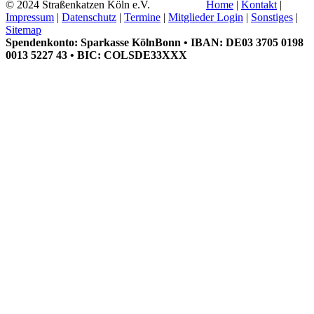
© 2024 Straßenkatzen Köln e.V.
Home
|
Kontakt
|
Impressum
|
Datenschutz
|
Termine
|
Mitglieder Login
|
Sonstiges
|
Sitemap
Spendenkonto: Sparkasse KölnBonn • IBAN: DE03 3705 0198
0013 5227 43 • BIC: COLSDE33XXX