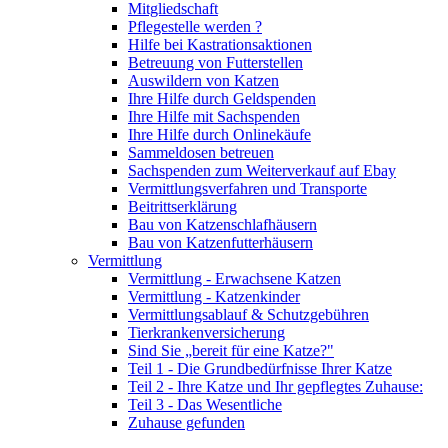
Mitgliedschaft
Pflegestelle werden ?
Hilfe bei Kastrationsaktionen
Betreuung von Futterstellen
Auswildern von Katzen
Ihre Hilfe durch Geldspenden
Ihre Hilfe mit Sachspenden
Ihre Hilfe durch Onlinekäufe
Sammeldosen betreuen
Sachspenden zum Weiterverkauf auf Ebay
Vermittlungsverfahren und Transporte
Beitrittserklärung
Bau von Katzenschlafhäusern
Bau von Katzenfutterhäusern
Vermittlung
Vermittlung - Erwachsene Katzen
Vermittlung - Katzenkinder
Vermittlungsablauf & Schutzgebühren
Tierkrankenversicherung
Sind Sie „bereit für eine Katze?"
Teil 1 - Die Grundbedürfnisse Ihrer Katze
Teil 2 - Ihre Katze und Ihr gepflegtes Zuhause:
Teil 3 - Das Wesentliche
Zuhause gefunden