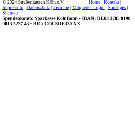
© 2024 Straßenkatzen Köln e.V.
Home
|
Kontakt
|
Impressum
|
Datenschutz
|
Termine
|
Mitglieder Login
|
Sonstiges
|
Sitemap
Spendenkonto: Sparkasse KölnBonn • IBAN: DE03 3705 0198
0013 5227 43 • BIC: COLSDE33XXX