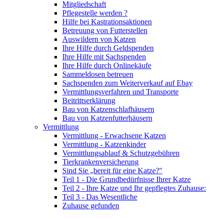
Mitgliedschaft
Pflegestelle werden ?
Hilfe bei Kastrationsaktionen
Betreuung von Futterstellen
Auswildern von Katzen
Ihre Hilfe durch Geldspenden
Ihre Hilfe mit Sachspenden
Ihre Hilfe durch Onlinekäufe
Sammeldosen betreuen
Sachspenden zum Weiterverkauf auf Ebay
Vermittlungsverfahren und Transporte
Beitrittserklärung
Bau von Katzenschlafhäusern
Bau von Katzenfutterhäusern
Vermittlung
Vermittlung - Erwachsene Katzen
Vermittlung - Katzenkinder
Vermittlungsablauf & Schutzgebühren
Tierkrankenversicherung
Sind Sie „bereit für eine Katze?"
Teil 1 - Die Grundbedürfnisse Ihrer Katze
Teil 2 - Ihre Katze und Ihr gepflegtes Zuhause:
Teil 3 - Das Wesentliche
Zuhause gefunden