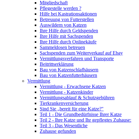
Mitgliedschaft
Pflegestelle werden ?
Hilfe bei Kastrationsaktionen
Betreuung von Futterstellen
Auswildern von Katzen
Ihre Hilfe durch Geldspenden
Ihre Hilfe mit Sachspenden
Ihre Hilfe durch Onlinekäufe
Sammeldosen betreuen
Sachspenden zum Weiterverkauf auf Ebay
Vermittlungsverfahren und Transporte
Beitrittserklärung
Bau von Katzenschlafhäusern
Bau von Katzenfutterhäusern
Vermittlung
Vermittlung - Erwachsene Katzen
Vermittlung - Katzenkinder
Vermittlungsablauf & Schutzgebühren
Tierkrankenversicherung
Sind Sie „bereit für eine Katze?"
Teil 1 - Die Grundbedürfnisse Ihrer Katze
Teil 2 - Ihre Katze und Ihr gepflegtes Zuhause:
Teil 3 - Das Wesentliche
Zuhause gefunden