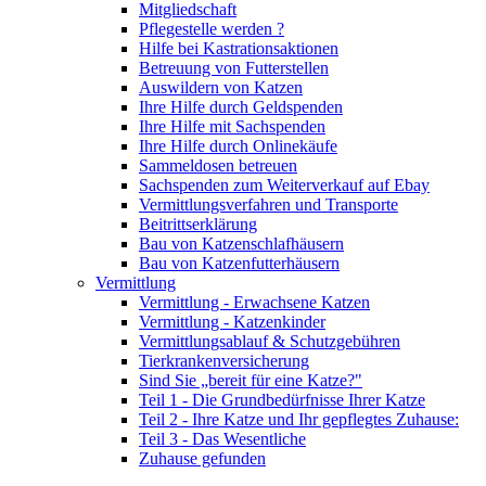
Mitgliedschaft
Pflegestelle werden ?
Hilfe bei Kastrationsaktionen
Betreuung von Futterstellen
Auswildern von Katzen
Ihre Hilfe durch Geldspenden
Ihre Hilfe mit Sachspenden
Ihre Hilfe durch Onlinekäufe
Sammeldosen betreuen
Sachspenden zum Weiterverkauf auf Ebay
Vermittlungsverfahren und Transporte
Beitrittserklärung
Bau von Katzenschlafhäusern
Bau von Katzenfutterhäusern
Vermittlung
Vermittlung - Erwachsene Katzen
Vermittlung - Katzenkinder
Vermittlungsablauf & Schutzgebühren
Tierkrankenversicherung
Sind Sie „bereit für eine Katze?"
Teil 1 - Die Grundbedürfnisse Ihrer Katze
Teil 2 - Ihre Katze und Ihr gepflegtes Zuhause:
Teil 3 - Das Wesentliche
Zuhause gefunden