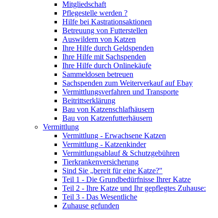
Mitgliedschaft
Pflegestelle werden ?
Hilfe bei Kastrationsaktionen
Betreuung von Futterstellen
Auswildern von Katzen
Ihre Hilfe durch Geldspenden
Ihre Hilfe mit Sachspenden
Ihre Hilfe durch Onlinekäufe
Sammeldosen betreuen
Sachspenden zum Weiterverkauf auf Ebay
Vermittlungsverfahren und Transporte
Beitrittserklärung
Bau von Katzenschlafhäusern
Bau von Katzenfutterhäusern
Vermittlung
Vermittlung - Erwachsene Katzen
Vermittlung - Katzenkinder
Vermittlungsablauf & Schutzgebühren
Tierkrankenversicherung
Sind Sie „bereit für eine Katze?"
Teil 1 - Die Grundbedürfnisse Ihrer Katze
Teil 2 - Ihre Katze und Ihr gepflegtes Zuhause:
Teil 3 - Das Wesentliche
Zuhause gefunden