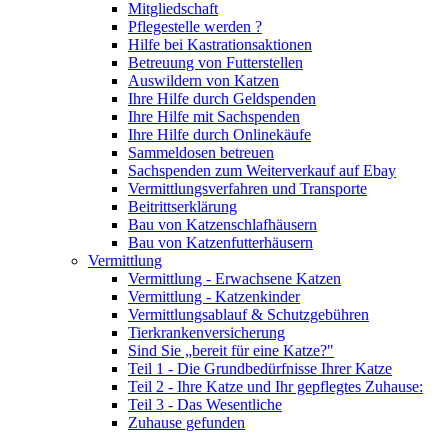
Mitgliedschaft
Pflegestelle werden ?
Hilfe bei Kastrationsaktionen
Betreuung von Futterstellen
Auswildern von Katzen
Ihre Hilfe durch Geldspenden
Ihre Hilfe mit Sachspenden
Ihre Hilfe durch Onlinekäufe
Sammeldosen betreuen
Sachspenden zum Weiterverkauf auf Ebay
Vermittlungsverfahren und Transporte
Beitrittserklärung
Bau von Katzenschlafhäusern
Bau von Katzenfutterhäusern
Vermittlung
Vermittlung - Erwachsene Katzen
Vermittlung - Katzenkinder
Vermittlungsablauf & Schutzgebühren
Tierkrankenversicherung
Sind Sie „bereit für eine Katze?"
Teil 1 - Die Grundbedürfnisse Ihrer Katze
Teil 2 - Ihre Katze und Ihr gepflegtes Zuhause:
Teil 3 - Das Wesentliche
Zuhause gefunden