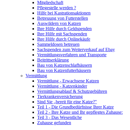
Mitgliedschaft
Pflegestelle werden ?
Hilfe bei Kastrationsaktionen
Betreuung von Futterstellen
Auswildern von Katzen
Ihre Hilfe durch Geldspenden
Ihre Hilfe mit Sachspenden
Ihre Hilfe durch Onlinekäufe
Sammeldosen betreuen
Sachspenden zum Weiterverkauf auf Ebay
Vermittlungsverfahren und Transporte
Beitrittserklärung
Bau von Katzenschlafhäusern
Bau von Katzenfutterhäusern
Vermittlung
Vermittlung - Erwachsene Katzen
Vermittlung - Katzenkinder
Vermittlungsablauf & Schutzgebühren
Tierkrankenversicherung
Sind Sie „bereit für eine Katze?"
Teil 1 - Die Grundbedürfnisse Ihrer Katze
Teil 2 - Ihre Katze und Ihr gepflegtes Zuhause:
Teil 3 - Das Wesentliche
Zuhause gefunden