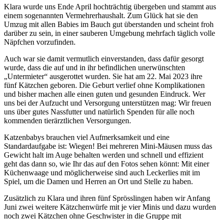
Klara wurde uns Ende April hochträchtig übergeben und stammt aus
einem sogenannten Vermehrerhaushalt. Zum Glück hat sie den
Umzug mit allen Babies im Bauch gut überstanden und scheint froh
darüber zu sein, in einer sauberen Umgebung mehrfach täglich volle
Näpfchen vorzufinden.
Auch war sie damit vermutlich einverstanden, dass dafür gesorgt
wurde, dass die auf und in ihr befindlichen unerwünschten
„Untermieter“ ausgerottet wurden. Sie hat am 22. Mai 2023 ihre
fünf Kätzchen geboren. Die Geburt verlief ohne Komplikationen
und bisher machen alle einen guten und gesunden Eindruck. Wer
uns bei der Aufzucht und Versorgung unterstützen mag: Wir freuen
uns über gutes Nassfutter und natürlich Spenden für alle noch
kommenden tierärztlichen Versorgungen.
Katzenbabys brauchen viel Aufmerksamkeit und eine
Standardaufgabe ist: Wiegen! Bei mehreren Mini-Mäusen muss das
Gewicht halt im Auge behalten werden und schnell und effizient
geht das dann so, wie Ihr das auf den Fotos sehen könnt: Mit einer
Küchenwaage und möglicherweise sind auch Leckerlies mit im
Spiel, um die Damen und Herren an Ort und Stelle zu haben.
Zusätzlich zu Klara und ihren fünf Sprösslingen haben wir Anfang
Juni zwei weitere Kätzchenwürfe mit je vier Minis und dazu wurden
noch zwei Kätzchen ohne Geschwister in die Gruppe mit