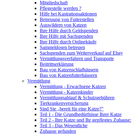
Mitgliedschaft
Pflegestelle werden ?
Hilfe bei Kastrationsaktionen
Betreuung von Futterstellen
Auswildern von Katzen
Ihre Hilfe durch Geldspenden
Ihre Hilfe mit Sachspenden
Ihre Hilfe durch Onlinekäufe
Sammeldosen betreuen
Sachspenden zum Weiterverkauf auf Ebay
Vermittlungsverfahren und Transporte
Beitrittserklärung
Bau von Katzenschlafhäusern
Bau von Katzenfutterhäusern
Vermittlung
Vermittlung - Erwachsene Katzen
Vermittlung - Katzenkinder
Vermittlungsablauf & Schutzgebühren
Tierkrankenversicherung
Sind Sie „bereit für eine Katze?"
Teil 1 - Die Grundbedürfnisse Ihrer Katze
Teil 2 - Ihre Katze und Ihr gepflegtes Zuhause:
Teil 3 - Das Wesentliche
Zuhause gefunden