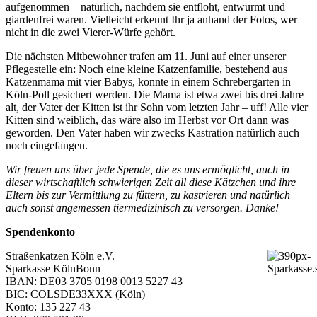
aufgenommen – natürlich, nachdem sie entfloht, entwurmt und
giardenfrei waren. Vielleicht erkennt Ihr ja anhand der Fotos, wer
nicht in die zwei Vierer-Würfe gehört.
Die nächsten Mitbewohner trafen am 11. Juni auf einer unserer
Pflegestelle ein: Noch eine kleine Katzenfamilie, bestehend aus
Katzenmama mit vier Babys, konnte in einem Schrebergarten in
Köln-Poll gesichert werden. Die Mama ist etwa zwei bis drei Jahre
alt, der Vater der Kitten ist ihr Sohn vom letzten Jahr – uff! Alle vier
Kitten sind weiblich, das wäre also im Herbst vor Ort dann was
geworden. Den Vater haben wir zwecks Kastration natürlich auch
noch eingefangen.
Wir freuen uns über jede Spende, die es uns ermöglicht, auch in
dieser wirtschaftlich schwierigen Zeit all diese Kätzchen und ihre
Eltern bis zur Vermittlung zu füttern, zu kastrieren und natürlich
auch sonst angemessen tiermedizinisch zu versorgen. Danke!
Spendenkonto
Straßenkatzen Köln e.V.
Sparkasse KölnBonn
IBAN: DE03 3705 0198 0013 5227 43
BIC: COLSDE33XXX (Köln)
Konto: 135 227 43