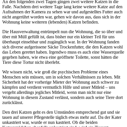
An den folgenden zwei Tagen gingen zwei weitere Katzen in die
Falle. Nachdem drei weitere Tage lang keine weitere Katze auf den
Aufnahmen der Kamera zu sehen war und aufgestelltes Futter auch
nicht angerührt worden war, gehen wir davon aus, dass sich in der
Wohnung keine weiteren (lebenden) Katzen befinden.
Die Hausverwaltung entrümpelt nun die Wohnung, die so über und
über mit Müll gefüllt ist, dass bisher nur ein kleiner Teil für uns
überhaupt einsehbar und zugänglich war. In der Wohnung fanden
sich diverse aufgerissene Säcke Trockenfutter, die den Katzen wohl
das Leben gerettet haben. Irgendwo muss es auch eine Wasserquelle
gegeben haben, wie etwa eine geöffnete Toilette, sonst hätten die
Tiere diese Tortur nicht überlebt.
Wir wissen nicht, wie groß die psychischen Probleme eines
Menschen sein müssen, um in solchen Verhältnissen zu leben. Mit
Sicherheit hat der vorherige Mieter der Wohnung auch schwer zu
kämpfen und verdient vermutlich Hilfe und unser Mitleid – uns
vergeht allerdings jegliches Mitleid, wenn man nicht nur eine
Wohnung in diesem Zustand verlässt, sondern auch seine Tiere dort
zurücklässt.
Den drei Katzen geht es den Umständen entsprechend gut und sie
tauen auf unserer Pflegestelle täglich etwas mehr auf. Da der Kater
unkastriert war, wurde er nun kastriert. Ob die beiden