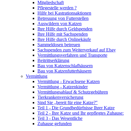
Mitgliedschaft
Pflegestelle werden ?
Hilfe bei Kastrationsaktionen
Betreuung von Futterstellen
Auswildern von Katzen
Ihre Hilfe durch Geldspenden
Ihre Hilfe mit Sachspenden
Ihre Hilfe durch Onlinekäufe
Sammeldosen betreuen
Sachspenden zum Weiterverkauf auf Ebay
Vermittlungsverfahren und Transporte
Beitrittserklärung
Bau von Katzenschlafhäusern
Bau von Katzenfutterhäusern
Vermittlung
Vermittlung - Erwachsene Katzen
Vermittlung - Katzenkinder
Vermittlungsablauf & Schutzgebühren
Tierkrankenversicherung
Sind Sie „bereit für eine Katze?"
Teil 1 - Die Grundbedürfnisse Ihrer Katze
Teil 2 - Ihre Katze und Ihr gepflegtes Zuhause:
Teil 3 - Das Wesentliche
Zuhause gefunden