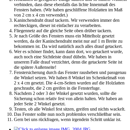
verbinden, dass diese ebenfalls das lichte Innenmaß des
Fensters haben. (Wir haben geschliffene Holzlatten im Maß
von 2 cm x 4 cm verwendet.)
Kaninchendraht drauf tackern. Wir verwenden immer den
rechteckigen, dieser ist einfacher zu verarbeiten.
Fliegennetz auf die gleiche Seite oben drüber tackern.
Je nach Größe des Fensters muss ein Mittelholz gesetzt
werden, da der Kaninchendraht meist nur auf 1 m Breite zu
bekommen ist. Da wird natürlich auch alles drauf getackert.
Wer es schöner findet, kann dann dort, wo getackert wurde,
auch noch eine Sichtleiste drauf dübeln. Wir haben in
unserem Falle drauf verzichtet, denn die getackerte Seite ist
die spätere Außenseite!
Fenstersicherung durch das Fenster rausheben und passgenau
die Winkel setzen. Wir haben 8 Winkel im Schenkelmaß von
2 x 4 cm gesetzt. Die 4-cm-Seiten wurden auf die Holzlatten
geschraubt, die 2 cm greifen in die Fensterfuge.
Nachdem 2 oder 3 der Winkel gesetzt wurden, sollte die
Sicherung schon relativ fest von allein halten. Wir haben an
jeder Seite 2 Winkel gesetzt.
Testen, ob alle Winkel fest sitzen, greifen und nichts wackelt.
Das Fenster sollte nun noch problemlos verschließbar sein.
Gern bei uns rückfragen, wenn irgendein Schritt unklar ist.