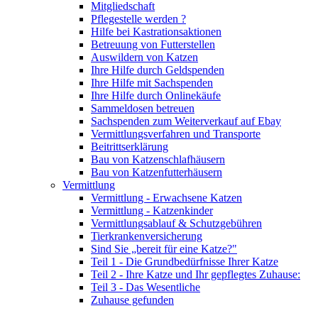
Mitgliedschaft
Pflegestelle werden ?
Hilfe bei Kastrationsaktionen
Betreuung von Futterstellen
Auswildern von Katzen
Ihre Hilfe durch Geldspenden
Ihre Hilfe mit Sachspenden
Ihre Hilfe durch Onlinekäufe
Sammeldosen betreuen
Sachspenden zum Weiterverkauf auf Ebay
Vermittlungsverfahren und Transporte
Beitrittserklärung
Bau von Katzenschlafhäusern
Bau von Katzenfutterhäusern
Vermittlung
Vermittlung - Erwachsene Katzen
Vermittlung - Katzenkinder
Vermittlungsablauf & Schutzgebühren
Tierkrankenversicherung
Sind Sie „bereit für eine Katze?"
Teil 1 - Die Grundbedürfnisse Ihrer Katze
Teil 2 - Ihre Katze und Ihr gepflegtes Zuhause:
Teil 3 - Das Wesentliche
Zuhause gefunden