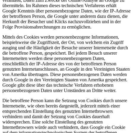
veranlasst, Daten zum Zwecke der Online-Analyse an Google zu
übermitteln. Im Rahmen dieses technischen Verfahrens erhält
Google Kenntnis über personenbezogene Daten, wie der IP-Adresse
der betroffenen Person, die Google unter anderem dazu dienen, die
Herkunft der Besucher und Klicks nachzuvollziehen und in der
Folge Provisionsabrechnungen zu ermöglichen.
Mittels des Cookies werden personenbezogene Informationen,
beispielsweise die Zugriffszeit, der Ort, von welchem ein Zugriff
ausging und die Häufigkeit der Besuche unserer Internetseite durch
die betroffene Person, gespeichert. Bei jedem Besuch unserer
Internetseiten werden diese personenbezogenen Daten,
einschließlich der IP-Adresse des von der betroffenen Person
genutzten Internetanschlusses, an Google in den Vereinigten Staaten
von Amerika übertragen. Diese personenbezogenen Daten werden
durch Google in den Vereinigten Staaten von Amerika gespeichert.
Google gibt diese über das technische Verfahren erhobenen
personenbezogenen Daten unter Umständen an Dritte weiter.
Die betroffene Person kann die Setzung von Cookies durch unsere
Internetseite, wie oben bereits dargestellt, jederzeit mittels einer
entsprechenden Einstellung des genutzten Internetbrowsers
verhindern und damit der Setzung von Cookies dauerhaft
widersprechen. Eine solche Einstellung des genutzten
Internetbrowsers würde auch verhindern, dass Google ein Cookie
auf dem informationstechnologischen System der betroffenen