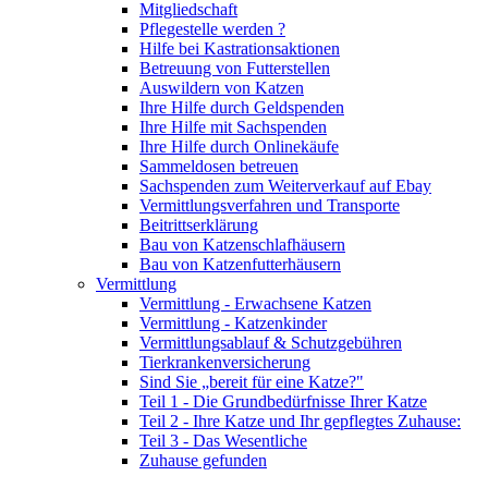
Mitgliedschaft
Pflegestelle werden ?
Hilfe bei Kastrationsaktionen
Betreuung von Futterstellen
Auswildern von Katzen
Ihre Hilfe durch Geldspenden
Ihre Hilfe mit Sachspenden
Ihre Hilfe durch Onlinekäufe
Sammeldosen betreuen
Sachspenden zum Weiterverkauf auf Ebay
Vermittlungsverfahren und Transporte
Beitrittserklärung
Bau von Katzenschlafhäusern
Bau von Katzenfutterhäusern
Vermittlung
Vermittlung - Erwachsene Katzen
Vermittlung - Katzenkinder
Vermittlungsablauf & Schutzgebühren
Tierkrankenversicherung
Sind Sie „bereit für eine Katze?"
Teil 1 - Die Grundbedürfnisse Ihrer Katze
Teil 2 - Ihre Katze und Ihr gepflegtes Zuhause:
Teil 3 - Das Wesentliche
Zuhause gefunden