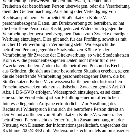
Verarbeitung nachweisen, die den Interessen, Rechten und
Freiheiten der betroffenen Person überwiegen, oder die Verarbeitung
dient der Geltendmachung, Ausübung oder Verteidigung von
Rechtsansprüchen. Verarbeitet Straßenkatzen Köln e.V.
personenbezogene Daten, um Direktwerbung zu betreiben, so hat
die betroffene Person das Recht, jederzeit Widerspruch gegen die
Verarbeitung der personenbezogenen Daten zum Zwecke derartiger
Werbung einzulegen. Dies gilt auch für das Profiling, soweit es mit
solcher Direktwerbung in Verbindung steht. Widerspricht die
betroffene Person gegenüber Straßenkatzen Köln e.V. der
Verarbeitung für Zwecke der Direktwerbung, so wird Straßenkatzen
Köln e.V. die personenbezogenen Daten nicht mehr für diese
Zwecke verarbeiten. Zudem hat die betroffene Person das Recht,
aus Gründen, die sich aus ihrer besonderen Situation ergeben, gegen
die sie betreffende Verarbeitung personenbezogener Daten, die bei
Straßenkatzen Köln e.V. zu wissenschaftlichen oder historischen
Forschungszwecken oder zu statistischen Zwecken gemäß Art. 89
Abs. 1 DS-GVO erfolgen, Widerspruch einzulegen, es sei denn,
eine solche Verarbeitung ist zur Erfüllung einer im öffentlichen
Interesse liegenden Aufgabe erforderlich. Zur Ausübung des
Rechts auf Widerspruch kann sich die betroffene Person direkt an
den Verantwortlichen von Straßenkatzen Köln e.V. wenden. Der
betroffenen Person steht es ferner frei, im Zusammenhang mit der
Nutzung von Diensten der Informationsgesellschaft, ungeachtet der
Richtlinie 2002/58/EG, ihr Widerspruchsrecht mittels automatisierter