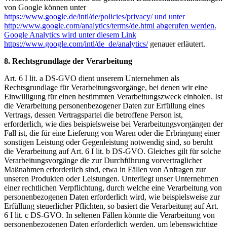
von Google können unter
https://www.google.de/intl/de/policies/privacy/
und unter
http://www.google.com/analytics/terms/de.html
abgerufen werden.
Google Analytics wird unter diesem Link
https://www.google.com/intl/de_de/analytics/
genauer erläutert.
8. Rechtsgrundlage der Verarbeitung
Art. 6 I lit. a DS-GVO dient unserem Unternehmen als
Rechtsgrundlage für Verarbeitungsvorgänge, bei denen wir eine
Einwilligung für einen bestimmten Verarbeitungszweck einholen. Ist
die Verarbeitung personenbezogener Daten zur Erfüllung eines
Vertrags, dessen Vertragspartei die betroffene Person ist,
erforderlich, wie dies beispielsweise bei Verarbeitungsvorgängen der
Fall ist, die für eine Lieferung von Waren oder die Erbringung einer
sonstigen Leistung oder Gegenleistung notwendig sind, so beruht
die Verarbeitung auf Art. 6 I lit. b DS-GVO. Gleiches gilt für solche
Verarbeitungsvorgänge die zur Durchführung vorvertraglicher
Maßnahmen erforderlich sind, etwa in Fällen von Anfragen zur
unseren Produkten oder Leistungen. Unterliegt unser Unternehmen
einer rechtlichen Verpflichtung, durch welche eine Verarbeitung von
personenbezogenen Daten erforderlich wird, wie beispielsweise zur
Erfüllung steuerlicher Pflichten, so basiert die Verarbeitung auf Art.
6 I lit. c DS-GVO. In seltenen Fällen könnte die Verarbeitung von
personenbezogenen Daten erforderlich werden, um lebenswichtige